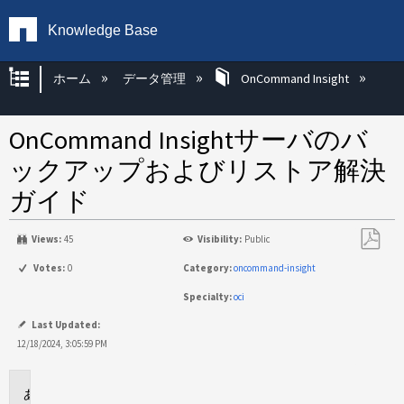
Knowledge Base
グローバル階層を展開/折りたたむ
ホーム
データ管理
OnCommand Insight
OnCommand Insightサーバのバ
ックアップおよびリストア解決
ガイド
Views:
45
Visibility:
Public
PDF
Votes:
0
Category:
oncommand-insight
と
Specialty:
oci
し
て
Last Updated:
保
12/18/2024, 3:05:59 PM
存
環