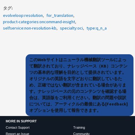
タグ
evolveloop:resolution
for_translation
product-categories:oncommand-insight
selfservice:non-resolution-kb
specialty:oci
type:q_n_a
このWebサイトはニューラル機械翻訳ツールによっ
て翻訳されており、ナレッジベース（KB）コンテン
ツの基本的な理解を目的として提供されています。
オリジナルの英語を文字どおりに翻訳しているた
め、正確ではない翻訳が含まれている場合がありま
す。ナレッジベースの元のコンテンツを確認する場
合は、英語版をご利用ください。翻訳の問題や誤訳
については、アーティクルの最後にある[Feedback]
オプションを使用して報告できます。
MORE IN SUPPORT
Contact Support
Training
Report an Issue
Community