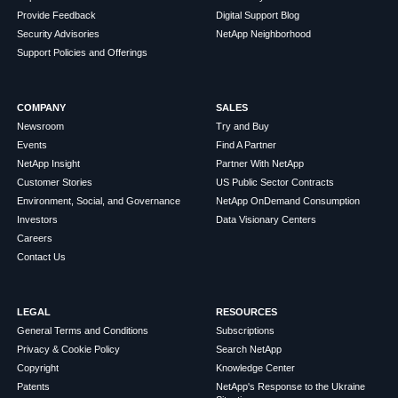
Provide Feedback
Digital Support Blog
Security Advisories
NetApp Neighborhood
Support Policies and Offerings
COMPANY
SALES
Newsroom
Try and Buy
Events
Find A Partner
NetApp Insight
Partner With NetApp
Customer Stories
US Public Sector Contracts
Environment, Social, and Governance
NetApp OnDemand Consumption
Investors
Data Visionary Centers
Careers
Contact Us
LEGAL
RESOURCES
General Terms and Conditions
Subscriptions
Privacy & Cookie Policy
Search NetApp
Copyright
Knowledge Center
Patents
NetApp's Response to the Ukraine