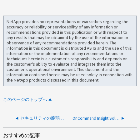
NetApp provides no representations or warranties regarding the
accuracy or reliability or serviceability of any information or
recommendations provided in this publication or with respect to
any results that may be obtained by the use of the information or
observance of any recommendations provided herein. The
information in this document is distributed AS IS and the use of this
information or the implementation of any recommendations or
techniques herein is a customer's responsibility and depends on
the customer's ability to evaluate and integrate them into the
customer's operational environment. This document and the
information contained herein may be used solely in connection with
the NetApp products discussed in this document.
このページのトップへ
セキュリティの脆弱性により、 OnCommand Insight MySQL のアップグレードが必要です
OnCommand Insight Solutions Enablerデータソースが「Symmetrixアクセス制御により要求が拒否されました」というエラーで失敗する
おすすめの記事