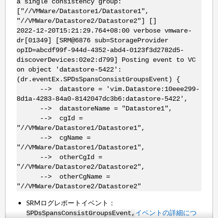
a single consistency group:
["//VMWare/Datastore1/Datastore1",
"//VMWare/Datastore2/Datastore2"] []
2022-12-20T15:21:29.764+08:00 verbose vmware-
dr[01349] [SRM@6876 sub=StorageProvider
opID=abcdf99f-944d-4352-abd4-0123f3d2782d5-
discoverDevices:02e2:d799] Posting event to VC
on object 'datastore-5422':
(dr.eventEx.SPDsSpansConsistGroupsEvent) {
--> datastore = 'vim.Datastore:10eee299-
8d1a-4283-84a0-8142047dc3b6:datastore-5422',
--> datastoreName = "Datastore1",
--> cgId =
"//VMWare/Datastore1/Datastore1",
--> cgName =
"//VMWare/Datastore1/Datastore1",
--> otherCgId =
"//VMWare/Datastore2/Datastore2",
--> otherCgName =
"//VMWare/Datastore2/Datastore2"
SRMログレポートイベント：
イベントの詳細につ
SPDsSpansConsistGroupsEvent,