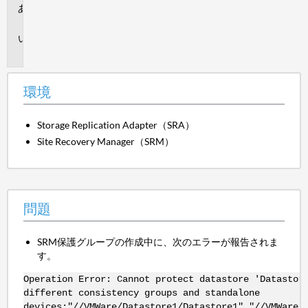
環
境
問
題
環境
Storage Replication Adapter（SRA）
Site Recovery Manager（SRM）
問題
SRM保護グループの作成中に、次のエラーが報告されま
す。
Operation Error: Cannot protect datastore 'Datastor
different consistency groups and standalone
devices:"//VMWare/Datastore1/Datastore1","//VMWare/