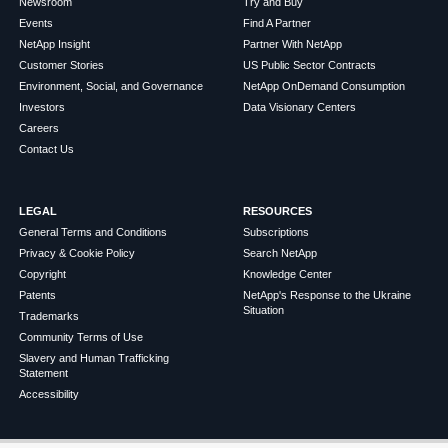
Newsroom
Try and Buy
Events
Find A Partner
NetApp Insight
Partner With NetApp
Customer Stories
US Public Sector Contracts
Environment, Social, and Governance
NetApp OnDemand Consumption
Investors
Data Visionary Centers
Careers
Contact Us
LEGAL
RESOURCES
General Terms and Conditions
Subscriptions
Privacy & Cookie Policy
Search NetApp
Copyright
Knowledge Center
Patents
NetApp's Response to the Ukraine
Situation
Trademarks
Community Terms of Use
Slavery and Human Trafficking
Statement
Accessibility