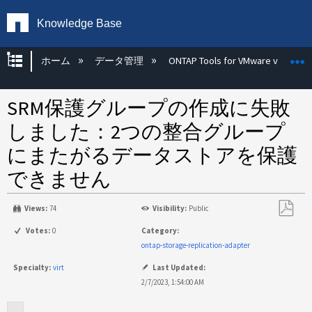
Knowledge Base
グローバル階層を展開/折りたたむ
ホーム
データ管理
ONTAP Tools for VMware vSphere
SRM保護グループの作成に失敗
しました：2つの整合グループ
にまたがるデータストアを保護
できません
Views:
74
Visibility:
Public
PDF
Votes:
0
Category:
と
ontap-storage-replication-adapter
し
Specialty:
virt
Last Updated:
て
2/7/2023, 1:54:00 AM
保
存