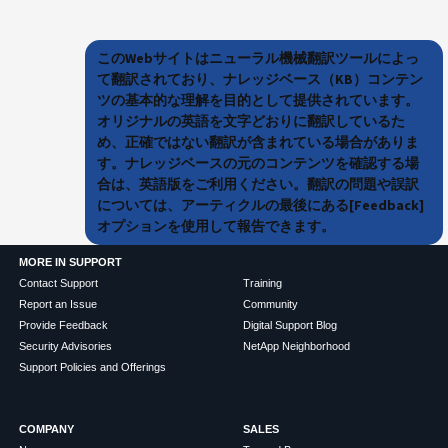
このWebサイトはニューラル機械翻訳ツールによっ
て翻訳されており、ナレッジベース（KB）コンテン
ツの基本的な理解を目的として提供されています。
オリジナルの英語を文字どおりに翻訳しているた
め、正確ではない翻訳が含まれている場合がありま
す。ナレッジベースの元のコンテンツを確認する場
合は、英語版をご利用ください。翻訳の問題や誤訳
については、アーティクルの最後にある[Feedback]
オプションを使用して報告できます。
MORE IN SUPPORT
Contact Support
Training
Report an Issue
Community
Provide Feedback
Digital Support Blog
Security Advisories
NetApp Neighborhood
Support Policies and Offerings
COMPANY
SALES