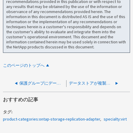
recommendations provided in this publication or with respect to
any results that may be obtained by the use of the information or
observance of any recommendations provided herein. The
information in this document is distributed AS IS and the use of this
information or the implementation of any recommendations or
techniques herein is a customer's responsibility and depends on
the customer's ability to evaluate and integrate them into the
customer's operational environment. This document and the
information contained herein may be used solely in connection with
the NetApp products discussed in this document.
このページのトップへ
保護グループにデータストアのステータスが「Not Replicated」と表示されます
データストアが複製されていないか、保護グループに含まれていないため、SRM保護グループレポートでファイルのロケータを作成できません
おすすめの記事
タグ
product-categories:ontap-storage-replication-adapter
specialty:virt