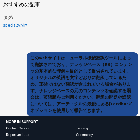
おすすめの記事
タグ
specialty:virt
このWebサイトはニューラル機械翻訳ツールによっ
て翻訳されており、ナレッジベース（KB）コンテン
ツの基本的な理解を目的として提供されています。
オリジナルの英語を文字どおりに翻訳しているた
め、正確ではない翻訳が含まれている場合がありま
す。ナレッジベースの元のコンテンツを確認する場
合は、英語版をご利用ください。翻訳の問題や誤訳
については、アーティクルの最後にある[Feedback]
オプションを使用して報告できます。
MORE IN SUPPORT
Contact Support
Training
Report an Issue
Community