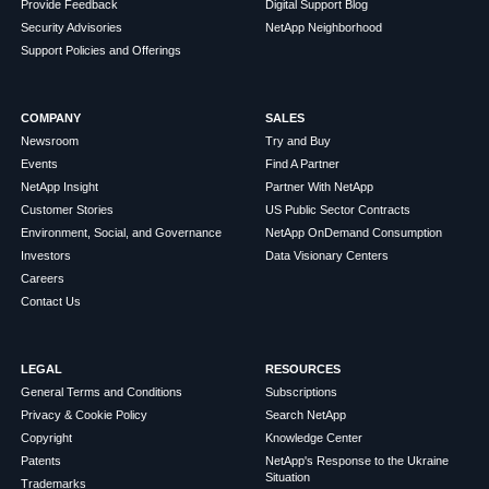
Provide Feedback
Digital Support Blog
Security Advisories
NetApp Neighborhood
Support Policies and Offerings
COMPANY
SALES
Newsroom
Try and Buy
Events
Find A Partner
NetApp Insight
Partner With NetApp
Customer Stories
US Public Sector Contracts
Environment, Social, and Governance
NetApp OnDemand Consumption
Investors
Data Visionary Centers
Careers
Contact Us
LEGAL
RESOURCES
General Terms and Conditions
Subscriptions
Privacy & Cookie Policy
Search NetApp
Copyright
Knowledge Center
Patents
NetApp's Response to the Ukraine
Situation
Trademarks