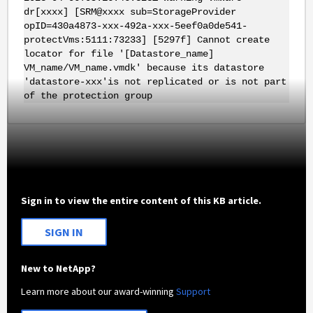
dr[xxxx] [SRM@xxxx sub=StorageProvider
opID=430a4873-xxx-492a-xxx-5eef0a0de541-
protectVms:5111:73233] [5297f] Cannot create
locator for file '[Datastore_name]
VM_name/VM_name.vmdk' because its datastore
'datastore-xxx'is not replicated or is not part
of the protection group
Sign in to view the entire content of this KB article.
SIGN IN
New to NetApp?
Learn more about our award-winning
Support