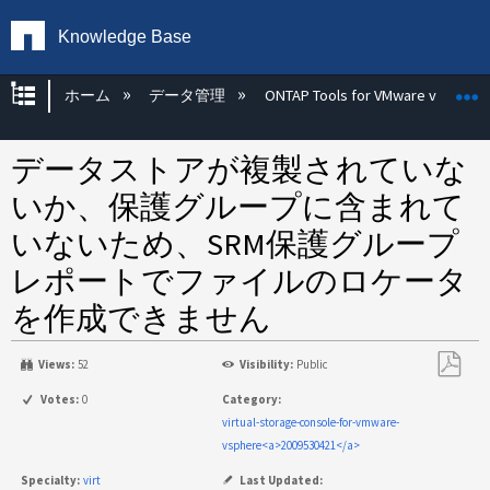
Knowledge Base
グローバル階層を展開/折りたたむ
ホーム
データ管理
ONTAP Tools for VMware vSphere
データストアが複製されていな
いか、保護グループに含まれて
いないため、SRM保護グループ
レポートでファイルのロケータ
を作成できません
Views:
52
Visibility:
Public
PDF
Votes:
0
Category:
と
virtual-storage-console-for-vmware-
し
vsphere<a>2009530421</a>
て
Specialty:
virt
Last Updated: