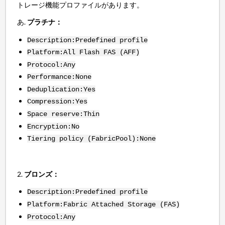
トレージ機能プロファイルがあります。
プラチナ：
Description:Predefined profile
Platform:All Flash FAS (AFF)
Protocol:Any
Performance:None
Deduplication:Yes
Compression:Yes
Space reserve:Thin
Encryption:No
Tiering policy (FabricPool):None
2.
ブロンズ：
Description:Predefined profile
Platform:Fabric Attached Storage (FAS)
Protocol:Any