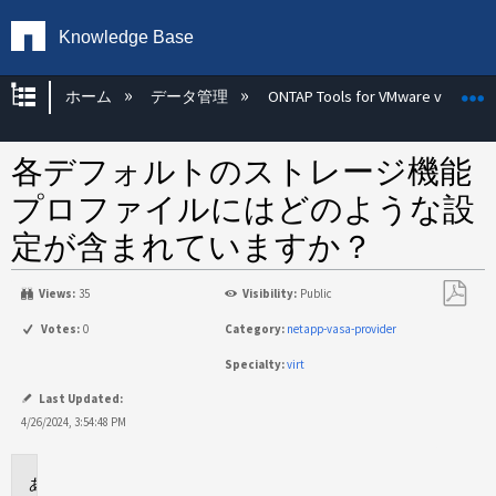
Knowledge Base
グローバル階層を展開/折りたたむ
ホーム
データ管理
ONTAP Tools for VMware vSphere
各デフォルトのストレージ機能
プロファイルにはどのような設
定が含まれていますか？
Views:
35
Visibility:
Public
PDF
Votes:
0
Category:
netapp-vasa-provider
と
Specialty:
virt
し
て
Last Updated:
保
4/26/2024, 3:54:48 PM
存
環