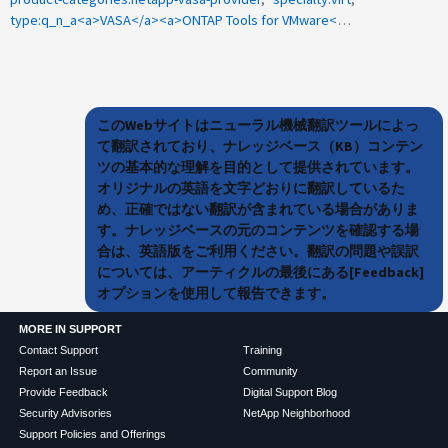
type:q_n_a<a>VASA</a><a>ONTAP Tools for VMware</a><a>SCP</a><a>ストレージ機能プロファイル</a>
このWebサイトはニューラル機械翻訳ツールによっ
て翻訳されており、ナレッジベース（KB）コンテン
ツの基本的な理解を目的として提供されています。
オリジナルの英語を文字どおりに翻訳しているた
め、正確ではない翻訳が含まれている場合がありま
す。ナレッジベースの元のコンテンツを確認する場
合は、英語版をご利用ください。翻訳の問題や誤訳
については、アーティクルの最後にある[Feedback]
オプションを使用して報告できます。
MORE IN SUPPORT
Contact Support
Training
Report an Issue
Community
Provide Feedback
Digital Support Blog
Security Advisories
NetApp Neighborhood
Support Policies and Offerings