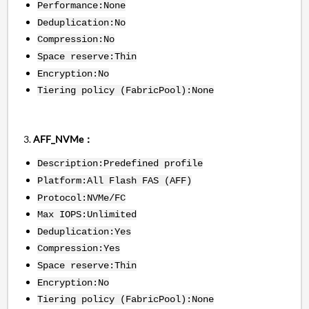
Performance:None
Deduplication:No
Compression:No
Space reserve:Thin
Encryption:No
Tiering policy (FabricPool):None
3.
AFF_NVMe：
Description:Predefined profile
Platform:All Flash FAS (AFF)
Protocol:NVMe/FC
Max IOPS:Unlimited
Deduplication:Yes
Compression:Yes
Space reserve:Thin
Encryption:No
Tiering policy (FabricPool):None