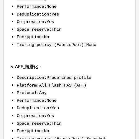
Performance:None
Deduplication:Yes
Compression:Yes
Space reserve:Thin
Encryption:No
Tiering policy (FabricPool):None
6.
AFF_階層化：
Description:Predefined profile
Platform:All Flash FAS (AFF)
Protocol:Any
Performance:None
Deduplication:Yes
Compression:Yes
Space reserve:Thin
Encryption:No
Tiering policy (FabricPool):Snapshot