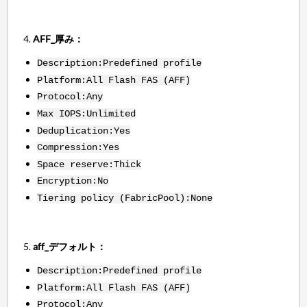
4.
AFF_厚み：
Description:Predefined profile
Platform:All Flash FAS (AFF)
Protocol:Any
Max IOPS:Unlimited
Deduplication:Yes
Compression:Yes
Space reserve:Thick
Encryption:No
Tiering policy (FabricPool):None
5.
aff_デフォルト：
Description:Predefined profile
Platform:All Flash FAS (AFF)
Protocol:Any