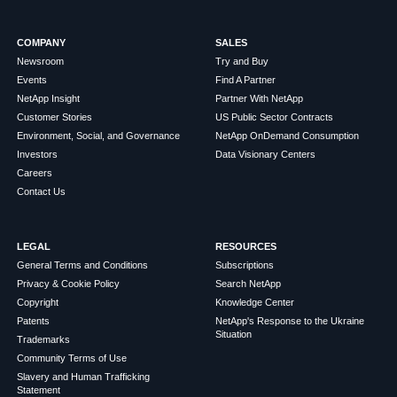
COMPANY
SALES
Newsroom
Try and Buy
Events
Find A Partner
NetApp Insight
Partner With NetApp
Customer Stories
US Public Sector Contracts
Environment, Social, and Governance
NetApp OnDemand Consumption
Investors
Data Visionary Centers
Careers
Contact Us
LEGAL
RESOURCES
General Terms and Conditions
Subscriptions
Privacy & Cookie Policy
Search NetApp
Copyright
Knowledge Center
Patents
NetApp's Response to the Ukraine
Situation
Trademarks
Community Terms of Use
Slavery and Human Trafficking
Statement