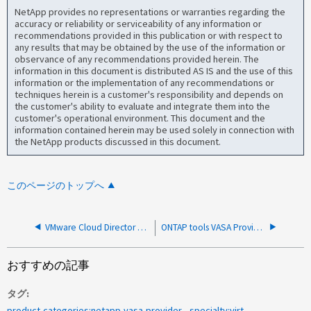
NetApp provides no representations or warranties regarding the
accuracy or reliability or serviceability of any information or
recommendations provided in this publication or with respect to
any results that may be obtained by the use of the information or
observance of any recommendations provided herein. The
information in this document is distributed AS IS and the use of this
information or the implementation of any recommendations or
techniques herein is a customer's responsibility and depends on
the customer's ability to evaluate and integrate them into the
customer's operational environment. This document and the
information contained herein may be used solely in connection with
the NetApp products discussed in this document.
このページのトップへ
VMware Cloud Director Availability の NetApp vVol へのレプリケーションが NFC DISKLIB ERROR でアクティベーションに失敗する
ONTAP tools VASA Providerとは
おすすめの記事
タグ
product-categories:netapp-vasa-provider
specialty:virt