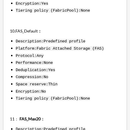
Encryption:Yes
Tiering policy (FabricPool):None
10.FAS_Default
：
Description:Predefined profile
Platform:Fabric Attached Storage (FAS)
Protocol:Any
Performance:None
Deduplication:Yes
Compression:No
Space reserve:Thin
Encryption:No
Tiering policy (FabricPool):None
11：
FAS_Max20：
Description:Predefined profile