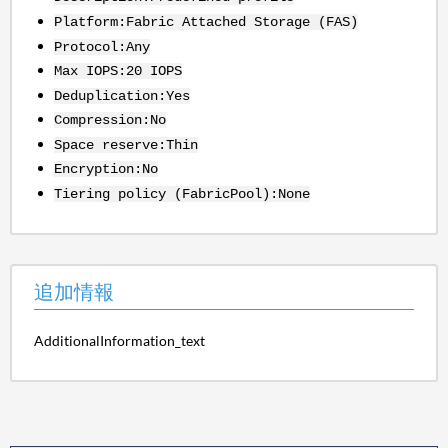
Platform:Fabric Attached Storage (FAS)
Protocol:Any
Max IOPS:20 IOPS
Deduplication:Yes
Compression:No
Space reserve:Thin
Encryption:No
Tiering policy (FabricPool):None
追加情報
AdditionalInformation_text