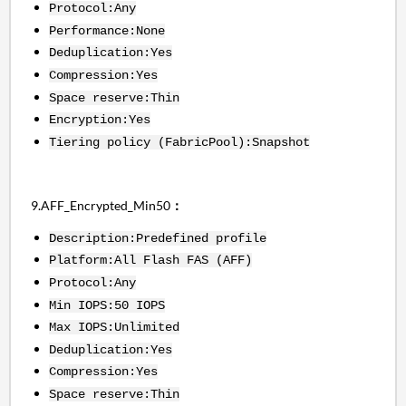
Protocol:Any
Performance:None
Deduplication:Yes
Compression:Yes
Space reserve:Thin
Encryption:Yes
Tiering policy (FabricPool):Snapshot
9.AFF_Encrypted_Min50
：
Description:Predefined profile
Platform:All Flash FAS (AFF)
Protocol:Any
Min IOPS:50 IOPS
Max IOPS:Unlimited
Deduplication:Yes
Compression:Yes
Space reserve:Thin