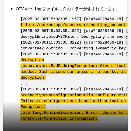
OTV
ファイルに次のエラーが含まれています。
vsc.log
[2025-02-06T15:03:35,195Z] [qtp746228466-18] [
file : /opt/netapp/vscserver/aeonflux_connectio
[2025-02-06T15:03:35,195Z] [qtp746228466-18] [D
decryptEncryptedVSCFile : Decrypting the encryp
[2025-02-06T15:03:35,322Z] [qtp746228466-18] [D
convertKeyToString : Converting symmetric key t
[2025-02-06T15:03:35,322Z] [qtp746228466-18] [
decryption
javax.crypto.BadPaddingException: Given final b
padded. Such issues can arise if a bad key is u
decryption.
...
[2025-02-06T15:03:35,326Z] [qtp746228466-18] [E
StorageSystemConfigurationUtils.configureCertBa
Failed to configure cert based authentication w
Exception -
java.lang.RuntimeException: Error: Unable to lo
ControllerConnection information.