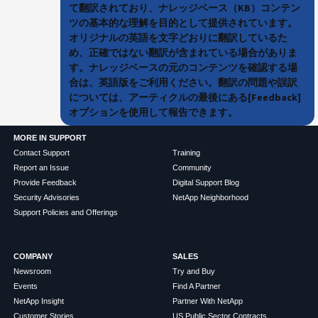
て翻訳されており、ナレッジベース（KB）コンテン
ツの基本的な理解を目的として提供されています。
オリジナルの英語を文字どおりに翻訳しているた
め、正確ではない翻訳が含まれている場合がありま
す。ナレッジベースの元のコンテンツを確認する場
合は、英語版をご利用ください。翻訳の問題や誤訳
については、アーティクルの最後にある[Feedback]
オプションを使用して報告できます。
MORE IN SUPPORT
Contact Support
Training
Report an Issue
Community
Provide Feedback
Digital Support Blog
Security Advisories
NetApp Neighborhood
Support Policies and Offerings
COMPANY
SALES
Newsroom
Try and Buy
Events
Find A Partner
NetApp Insight
Partner With NetApp
Customer Stories
US Public Sector Contracts