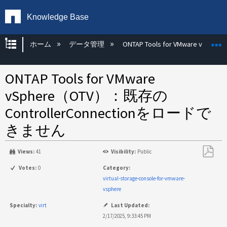
Knowledge Base
グローバル階層を展開/折りたたむ
ホーム
データ管理
ONTAP Tools for VMware vSphere
ONTAP Tools for VMware
vSphere（OTV）：既存の
ControllerConnectionをロードで
きません
Views:
41
Visibility:
Public
PDF
Votes:
0
Category:
と
virtual-storage-console-for-vmware-
し
vsphere
て
Specialty:
virt
Last Updated:
保
2/17/2025, 9:33:45 PM
存