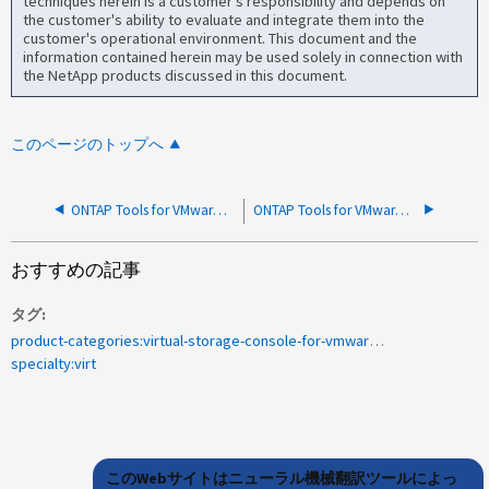
techniques herein is a customer's responsibility and depends on
the customer's ability to evaluate and integrate them into the
customer's operational environment. This document and the
information contained herein may be used solely in connection with
the NetApp products discussed in this document.
このページのトップへ
ONTAP Tools for VMware vSphere（OTV）10.0のインストールがVASAProviderエラーで失敗する
ONTAP Tools for VMware vSphere (OTV): OID の値を再コードできません
おすすめの記事
タグ
product-categories:virtual-storage-console-for-vmware-vsphere
specialty:virt
このWebサイトはニューラル機械翻訳ツールによっ