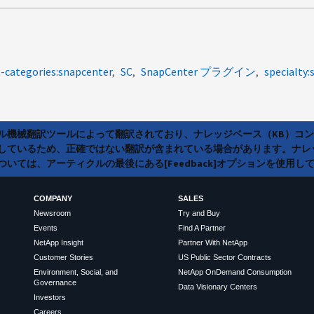
-categories:snapcenter
SC
SnapCenter プラグイン
specialty:
ラル機械翻訳ツールによって翻訳されており、ナレッジベース（KB）コ
しているため、正確ではない翻訳が含まれている場合があります。ナレ
いては、アーティクルの最後にある[Feedback]オプションを使用し
COMPANY
SALES
Newsroom
Try and Buy
Events
Find A Partner
NetApp Insight
Partner With NetApp
Customer Stories
US Public Sector Contracts
Environment, Social, and
NetApp OnDemand Consumption
Governance
Data Visionary Centers
Investors
Careers