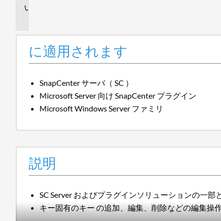
説
明
に適用されます
SnapCenter サーバ（ SC ）
Microsoft Server 向け SnapCenter プラグイン
Microsoft Windows Server ファミリ
説明
SC Server およびプラグインソリューションの
キー固有のキー
の追加、編集、削除などの編集操作