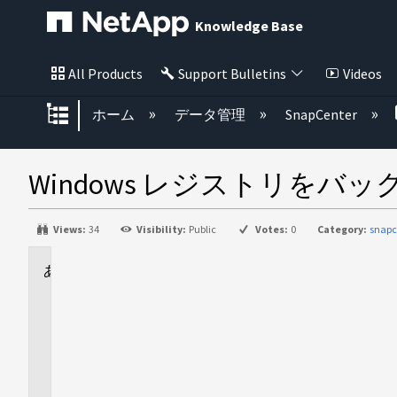
Knowledge Base
All Products
Support Bulletins
Videos
グローバル階層を展開/折りたた
ホーム
データ管理
SnapCenter
Windows レジストリをバ
Views:
34
Visibility:
Public
Votes:
0
Category:
snapc
に
適
用
さ
れ
ま
す