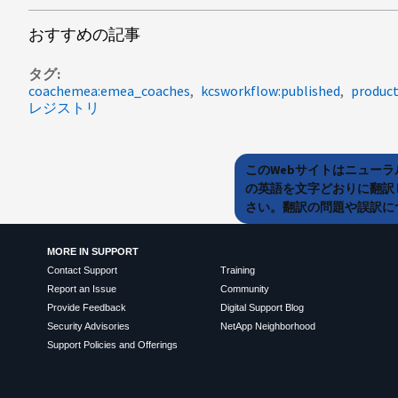
おすすめの記事
タグ
coachemea:emea_coaches
kcsworkflow:published
product
レジストリ
このWebサイトはニュー
の英語を文字どおりに翻訳
さい。翻訳の問題や誤訳につ
MORE IN SUPPORT
Contact Support
Training
Report an Issue
Community
Provide Feedback
Digital Support Blog
Security Advisories
NetApp Neighborhood
Support Policies and Offerings