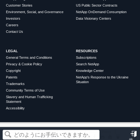
Customer Stories
US Public Sector Contracts
Environment, Social, and Governance
NetApp OnDemand Consumption
Investors
Data Visionary Centers
Careers
Contact Us
LEGAL
RESOURCES
General Terms and Conditions
Subscriptions
Privacy & Cookie Policy
Search NetApp
Copyright
Knowledge Center
Patents
NetApp's Response to the Ukraine
Situation
Trademarks
Community Terms of Use
Slavery and Human Trafficking
Statement
Accessibility
この記事は役に立ちましたか？
©
2026
NetApp
English
Terms of Use
Privacy Policy
Cookie Policy
Cookie Settings
サ