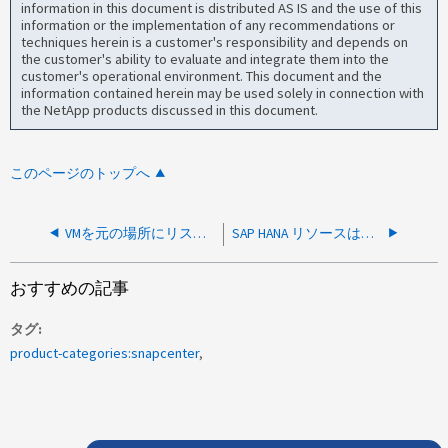
information in this document is distributed AS IS and the use of this
information or the implementation of any recommendations or
techniques herein is a customer's responsibility and depends on
the customer's ability to evaluate and integrate them into the
customer's operational environment. This document and the
information contained herein may be used solely in connection with
the NetApp products discussed in this document.
このページのトップへ
VMを元の場所にリストアすると「VM not found」というメッセージが表示されて失敗する
SAP HANA リソースは削除対象としてマークされているため、設定できません
おすすめの記事
タグ
product-categories:snapcenter