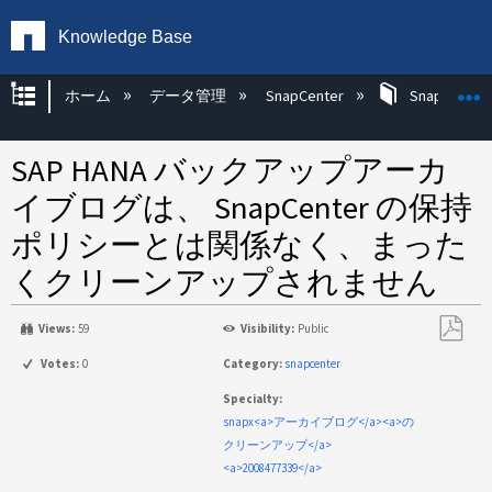
Knowledge Base
グローバル階層を展開/折りたたむ
ホーム
データ管理
SnapCenter
SnapCenter
SAP HANA バックアップアーカ
イブログは、 SnapCenter の保持
ポリシーとは関係なく、まった
くクリーンアップされません
Views:
59
Visibility:
Public
PDF
Votes:
0
Category:
snapcenter
と
Specialty:
し
snapx<a>アーカイブログ</a><a>の
て
クリーンアップ</a>
保
<a>2008477339</a>
存