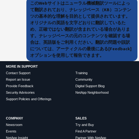
このWebサイトはニューラル機械翻訳ツールによっ
て翻訳されており、ナレッジベース（KB）コンテン
ツの基本的な理解を目的として提供されています。
オリジナルの英語を文字どおりに翻訳しているた
め、正確ではない翻訳が含まれている場合がありま
す。ナレッジベースの元のコンテンツを確認する場
合は、英語版をご利用ください。翻訳の問題や誤訳
については、アーティクルの最後にある[Feedback]
オプションを使用して報告できます。
MORE IN SUPPORT
Contact Support
Training
Report an Issue
Community
Provide Feedback
Digital Support Blog
Security Advisories
NetApp Neighborhood
Support Policies and Offerings
COMPANY
SALES
Newsroom
Try and Buy
Events
Find A Partner
NetApp Insight
Partner With NetApp