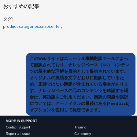
おすすめの記事
タグ
product-categories:snapcenter
このWebサイトはニューラル機械翻訳ツールによっ
て翻訳されており、ナレッジベース（KB）コンテン
ツの基本的な理解を目的として提供されています。
オリジナルの英語を文字どおりに翻訳しているた
め、正確ではない翻訳が含まれている場合がありま
す。ナレッジベースの元のコンテンツを確認する場
合は、英語版をご利用ください。翻訳の問題や誤訳
については、アーティクルの最後にある[Feedback]
オプションを使用して報告できます。
MORE IN SUPPORT
Contact Support
Training
Report an Issue
Community