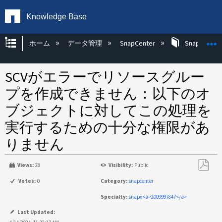
Knowledge Base
グローバル階層を展開/折りたたむ
ホーム
データ管理
SnapCenter
SnapCenter
SCVがエラーでリソースグルー
プを作成できません：以下のオ
ブジェクトに対してこの処理を
実行するための十分な権限があ
りません
Views:
28
Visibility:
Public
PDF
Votes:
0
Category:
snapcenter
と
Specialty:
snapx<a>2009997847</a>
し
て
Last Updated: