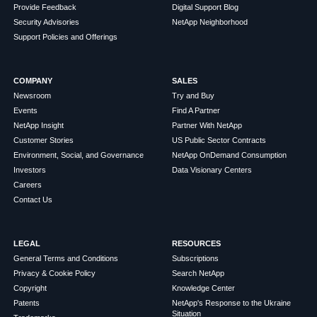
Provide Feedback
Digital Support Blog
Security Advisories
NetApp Neighborhood
Support Policies and Offerings
COMPANY
SALES
Newsroom
Try and Buy
Events
Find A Partner
NetApp Insight
Partner With NetApp
Customer Stories
US Public Sector Contracts
Environment, Social, and Governance
NetApp OnDemand Consumption
Investors
Data Visionary Centers
Careers
Contact Us
LEGAL
RESOURCES
General Terms and Conditions
Subscriptions
Privacy & Cookie Policy
Search NetApp
Copyright
Knowledge Center
Patents
NetApp's Response to the Ukraine
Situation