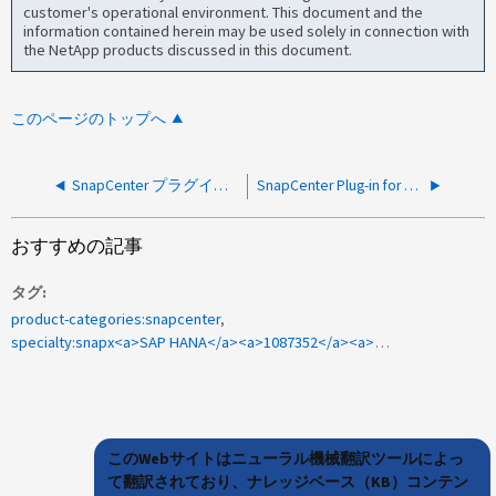
customer's operational environment. This document and the
information contained herein may be used solely in connection with
the NetApp products discussed in this document.
このページのトップへ
SnapCenter プラグインを起動できません。「 Cannot start service SCWPluginService on computer 」 ( コンピュータでサービス SCWPluginService を開始できません ) というエラーが表示される
SnapCenter Plug-in for HANA のバックアップが失敗し、エラー SCC-00164 ：ユーザにパスワードの変更が強制されます
おすすめの記事
タグ
product-categories:snapcenter
specialty:snapx<a>SAP HANA</a><a>1087352</a><a>SnapCenter Plug-In</a><a>SAP HANA 2.0 SP03 REV 33 REV 36 データベース</a>
このWebサイトはニューラル機械翻訳ツールによっ
て翻訳されており、ナレッジベース（KB）コンテン