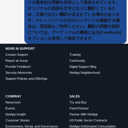
ツの基本的な理解を目的として提供されています。
オリジナルの英語を文字どおりに翻訳しているた
め、正確ではない翻訳が含まれている場合がありま
す。ナレッジベースの元のコンテンツを確認する場
合は、英語版をご利用ください。翻訳の問題や誤訳
については、アーティクルの最後にある[Feedback]
オプションを使用して報告できます。
MORE IN SUPPORT
Contact Support
Training
Report an Issue
Community
Provide Feedback
Digital Support Blog
Security Advisories
NetApp Neighborhood
Support Policies and Offerings
COMPANY
SALES
Newsroom
Try and Buy
Events
Find A Partner
NetApp Insight
Partner With NetApp
Customer Stories
US Public Sector Contracts
Environment, Social, and Governance
NetApp OnDemand Consumption