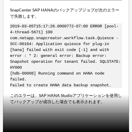
SnapCenter SAP HANAのバックアップジョブが次のエラー
で失敗します。
2019-03-05T15:17:26.0000772-07:00 ERROR [pool-
4-thread-5671] 100
com.netapp.snapcreator.workflow.task.Quiesce -
SCC-00164: Application quiesce for plug-in
[hana] failed with exit code [-1] and with
error : * 2: general error: Backup error:
Snapshot operation for tenant failed. SQLSTATE:
HY000
[hdb-00008] Running command on HANA node
failed.
Failed to create HANA data backup snapshot.
このエラーは、SAP HANA Studioアプリケーションを使用し
てバックアップが成功した場合でも表示されます。