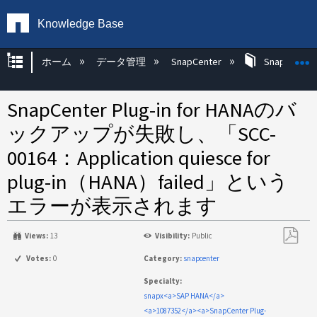
Knowledge Base
グローバル階層を展開/折りたたむ
ホーム
データ管理
SnapCenter
SnapCenter
SnapCenter Plug-in for HANAのバ
ックアップが失敗し、「SCC-
00164：Application quiesce for
plug-in（HANA）failed」という
エラーが表示されます
Views:
13
Visibility:
Public
PDF
Votes:
0
Category:
snapcenter
と
Specialty:
し
snapx<a>SAP HANA</a>
て
<a>1087352</a><a>SnapCenter Plug-