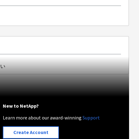
ない
New to NetApp?
Learn more about our award-winning
Support
Create Account