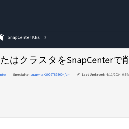
む
SnapCenter KBs
またはクラスタをSnapCenter
nter
Specialty:
snapx<a>2009789800</a>
Last Updated:
4/11/2024, 9:54