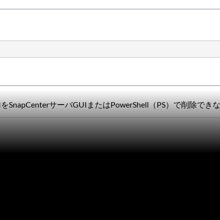
pCenterサーバGUIまたはPowerShell（PS）で削除でき