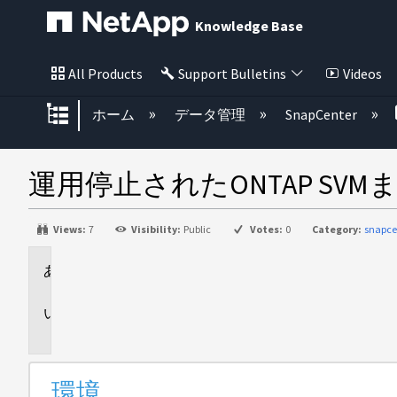
Knowledge Base
All Products
Support Bulletins
Videos
グローバル階層を展開/折りたた
ホーム
データ管理
SnapCenter
運用停止されたONTAP SVM
Views:
7
Visibility:
Public
Votes:
0
Category:
snapce
環
境
問
題
環境