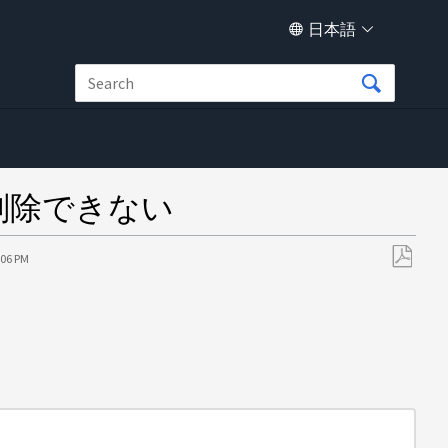
日本語
で削除できない
:06 PM
PDF
と
し
て
保
存