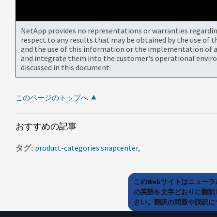
NetApp provides no representations or warranties regarding 
respect to any results that may be obtained by the use of 
and the use of this information or the implementation of a
and integrate them into the customer's operational envir
discussed in this document.
このページのトップへ
おすすめの記事
タグ
product-categories:snapcenter
このWebサイトはニュー
の英語を文字どおりに翻訳
さい。翻訳の問題や誤訳につ