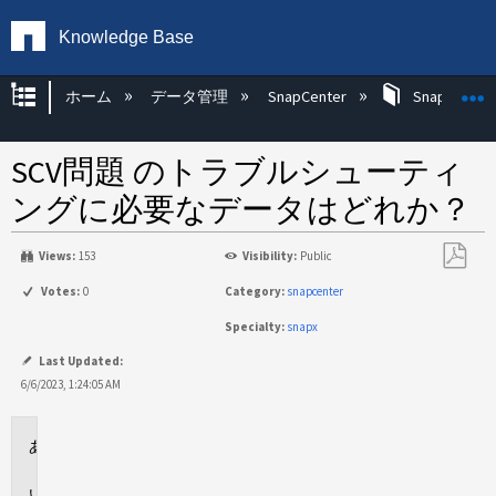
Knowledge Base
グローバル階層を展開/折りたたむ
ホーム
データ管理
SnapCenter
SnapCenter
SCV問題 のトラブルシューティ
ングに必要なデータはどれか？
Views:
153
Visibility:
Public
PDF
Votes:
0
Category:
snapcenter
と
Specialty:
snapx
し
て
Last Updated:
保
6/6/2023, 1:24:05 AM
存
環
境
回