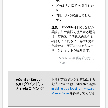
か。
どのような問題 が発生した
か
問題 はいつ発生しました
か？
注意：
SCV GUIを日本語などの
英語以外の言語で使用する場合
は、英語GUIで問題の再現性を
確認してください。再生成され
た場合は、英語のGUIでもスク
リーンショットを撮ります。
SCV GUIの言語を変更する
方法
vCenter Server
トリビアロギングを有効にする
のログバンドル
方法については、VMwareの記事
とtrviaロギング
Enabling trvia logging in VMware
vCenter Server
を参照してくださ
い