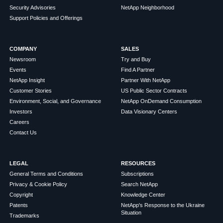
Security Advisories
NetApp Neighborhood
Support Policies and Offerings
COMPANY
SALES
Newsroom
Try and Buy
Events
Find A Partner
NetApp Insight
Partner With NetApp
Customer Stories
US Public Sector Contracts
Environment, Social, and Governance
NetApp OnDemand Consumption
Investors
Data Visionary Centers
Careers
Contact Us
LEGAL
RESOURCES
General Terms and Conditions
Subscriptions
Privacy & Cookie Policy
Search NetApp
Copyright
Knowledge Center
Patents
NetApp's Response to the Ukraine
Situation
Trademarks