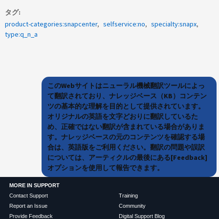
タグ
product-categories:snapcenter
selfservice:no
specialty:snapx
type:q_n_a
このWebサイトはニューラル機械翻訳ツールによっ
て翻訳されており、ナレッジベース（KB）コンテン
ツの基本的な理解を目的として提供されています。
オリジナルの英語を文字どおりに翻訳しているた
め、正確ではない翻訳が含まれている場合がありま
す。ナレッジベースの元のコンテンツを確認する場
合は、英語版をご利用ください。翻訳の問題や誤訳
については、アーティクルの最後にある[Feedback]
オプションを使用して報告できます。
MORE IN SUPPORT
Contact Support
Training
Report an Issue
Community
Provide Feedback
Digital Support Blog