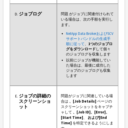
ジョブログ
問題 がジョブに関連付けられて
いる場合は、次の手順を実行し
ます。
NetApp Data BrokerおよびSCV
サポートバンドルの生成手
順に従って
、
1つのジョブロ
グをダウンロード
して個々
のジョブログを収集します
以前にジョブが機能してい
た場合は、最後に成功した
ジョブのジョブログも収集
します
ジョブの詳細の
問題がジョブに関連している場
スクリーンショ
合は
、[Job Details]
ページの
ット
スクリーンショットをキャプチ
ャして
、[Job ID]、
[Error]、
[Start Time]
、
および[End
Time]
を特定できるようにしま