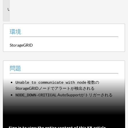
境
問
題
環境
StorageGRID
問題
複数の
Unable to communicate with node
StorageGRIDノードでアラートが検出される
AutoSupportがトリガーされる
NODE_DOWN-CRITICAL
Sign in to view the entire content of this KB article.