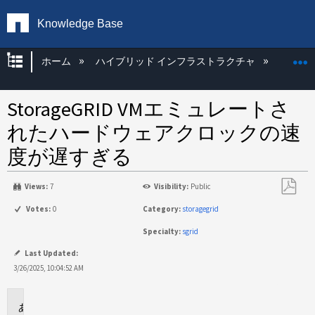
Knowledge Base
グローバル階層を展開/折りたたむ
ホーム
ハイブリッド インフラストラクチャ
Storag
StorageGRID VMエミュレートさ
れたハードウェアクロックの速
度が遅すぎる
Views:
7
Visibility:
Public
PDF
Votes:
0
Category:
storagegrid
と
Specialty:
sgrid
し
て
Last Updated:
保
3/26/2025, 10:04:52 AM
存
環