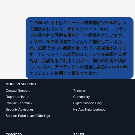
このWebサイトはニューラル機械翻訳ツールによっ
て翻訳されており、ナレッジベース（KB）コンテン
ツの基本的な理解を目的として提供されています。
オリジナルの英語を文字どおりに翻訳しているた
め、正確ではない翻訳が含まれている場合がありま
す。ナレッジベースの元のコンテンツを確認する場
合は、英語版をご利用ください。翻訳の問題や誤訳
については、アーティクルの最後にある[Feedback]
オプションを使用して報告できます。
MORE IN SUPPORT
Contact Support
Training
Report an Issue
Community
Provide Feedback
Digital Support Blog
Security Advisories
NetApp Neighborhood
Support Policies and Offerings
COMPANY
SALES