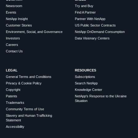
Newsroom
Try and Buy
Events
Find A Partner
NetApp Insight
Partner With NetApp
Customer Stories
US Public Sector Contracts
Environment, Social, and Governance
NetApp OnDemand Consumption
Investors
Data Visionary Centers
Careers
Contact Us
LEGAL
RESOURCES
General Terms and Conditions
Subscriptions
Privacy & Cookie Policy
Search NetApp
Copyright
Knowledge Center
Patents
NetApp's Response to the Ukraine
Situation
Trademarks
Community Terms of Use
Slavery and Human Trafficking
Statement
Accessibility