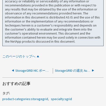
accuracy or reliability or serviceability of any information or
recommendations provided in this publication or with respect to
any results that may be obtained by the use of the information or
observance of any recommendations provided herein. The
information in this document is distributed AS IS and the use of this
information or the implementation of any recommendations or
techniques herein is a customer's responsibility and depends on
the customer's ability to evaluate and integrate them into the
customer's operational environment. This document and the
information contained herein may be used solely in connection with
the NetApp products discussed in this document.
このページのトップへ
StorageGRID HIC ポートのケーブル配線と LACP 設定が原因でノードと通信できません
StorageGRID の週次 AutoSupport が証明書の検証を有効にした状態で失敗する
おすすめの記事
タグ
product-categories:storagegrid
specialty:sgrid