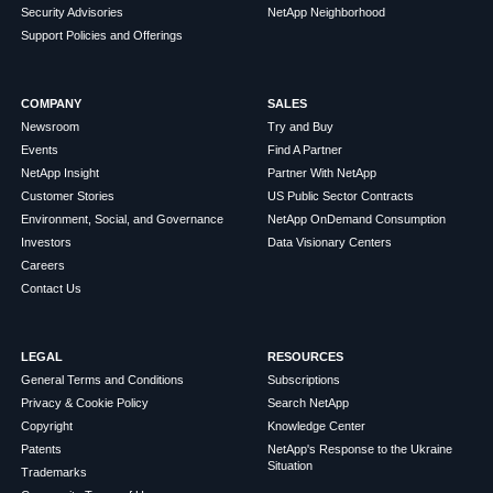
Security Advisories
NetApp Neighborhood
Support Policies and Offerings
COMPANY
SALES
Newsroom
Try and Buy
Events
Find A Partner
NetApp Insight
Partner With NetApp
Customer Stories
US Public Sector Contracts
Environment, Social, and Governance
NetApp OnDemand Consumption
Investors
Data Visionary Centers
Careers
Contact Us
LEGAL
RESOURCES
General Terms and Conditions
Subscriptions
Privacy & Cookie Policy
Search NetApp
Copyright
Knowledge Center
Patents
NetApp's Response to the Ukraine
Situation
Trademarks