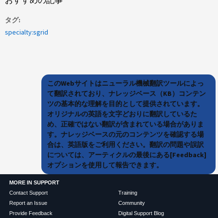
おすすめの記事
タグ
specialty:sgrid
このWebサイトはニューラル機械翻訳ツールによっ
て翻訳されており、ナレッジベース（KB）コンテン
ツの基本的な理解を目的として提供されています。
オリジナルの英語を文字どおりに翻訳しているた
め、正確ではない翻訳が含まれている場合がありま
す。ナレッジベースの元のコンテンツを確認する場
合は、英語版をご利用ください。翻訳の問題や誤訳
については、アーティクルの最後にある[Feedback]
オプションを使用して報告できます。
MORE IN SUPPORT
Contact Support
Training
Report an Issue
Community
Provide Feedback
Digital Support Blog