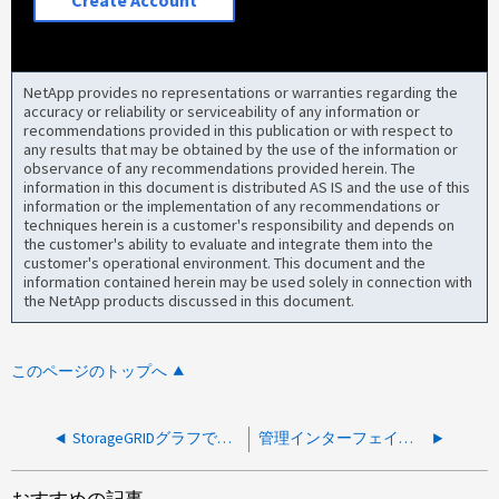
Create Account
NetApp provides no representations or warranties regarding the
accuracy or reliability or serviceability of any information or
recommendations provided in this publication or with respect to
any results that may be obtained by the use of the information or
observance of any recommendations provided herein. The
information in this document is distributed AS IS and the use of this
information or the implementation of any recommendations or
techniques herein is a customer's responsibility and depends on
the customer's ability to evaluate and integrate them into the
customer's operational environment. This document and the
information contained herein may be used solely in connection with
the NetApp products discussed in this document.
このページのトップへ
StorageGRIDグラフでステータス404のエラー応答が表示される
管理インターフェイスおよびストレージAPIエンドポイントの期限切れの証明書のアラートが更新後にクリアされない