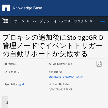
Knowledge Base
グローバル階層を展開/折りたたむ
ホーム
ハイブリッド インフラストラクチャ
Storag
プロキシの追加後にStorageGRID
管理ノードでイベントトリガー
の自動サポートが失敗する
Views:
9
Visibility:
Public
PDF
Votes:
0
Category:
と
storagegrid<a>2009994731</a>
し
Specialty:
sgrid
Last Updated:
て
4/29/2024, 6:23:58 AM
保
存
環
境