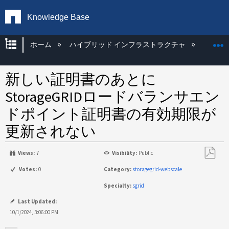
Knowledge Base
グローバル階層を展開/折りたたむ
ホーム
ハイブリッド インフラストラクチャ
Storag
新しい証明書のあとに
StorageGRIDロードバランサエン
ドポイント証明書の有効期限が
更新されない
Views:
7
Visibility:
Public
PDF
Votes:
0
Category:
storagegrid-webscale
と
Specialty:
sgrid
し
て
Last Updated:
保
10/1/2024, 3:06:00 PM
存