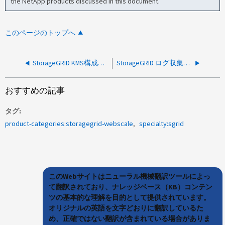
the NetApp products discussed in this document.
このページのトップへ
StorageGRID KMS構成エラー422: Unprocessable Entity
StorageGRID ログ収集が単一ノードで「Problem with Definition for Item Lumberjack::CollectionList::Files」エラーで失敗する
おすすめの記事
タグ
product-categories:storagegrid-webscale
specialty:sgrid
このWebサイトはニューラル機械翻訳ツールによっ
て翻訳されており、ナレッジベース（KB）コンテン
ツの基本的な理解を目的として提供されています。
オリジナルの英語を文字どおりに翻訳しているた
め、正確ではない翻訳が含まれている場合がありま