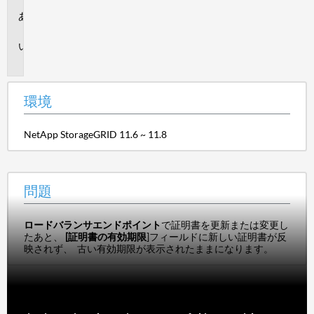
環
境
問
題
環境
NetApp StorageGRID 11.6 ~ 11.8
問題
ロードバランサエンドポイント
で証明書を更新または変更し
たあと、
[証明書の有効期限
]フィールドに新しい証明書が反
映されず、 古い有効期限が表示されたままになります。