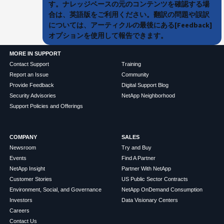
す。ナレッジベースの元のコンテンツを確認する場
合は、英語版をご利用ください。翻訳の問題や誤訳
については、アーティクルの最後にある[Feedback]
オプションを使用して報告できます。
MORE IN SUPPORT
Contact Support
Training
Report an Issue
Community
Provide Feedback
Digital Support Blog
Security Advisories
NetApp Neighborhood
Support Policies and Offerings
COMPANY
SALES
Newsroom
Try and Buy
Events
Find A Partner
NetApp Insight
Partner With NetApp
Customer Stories
US Public Sector Contracts
Environment, Social, and Governance
NetApp OnDemand Consumption
Investors
Data Visionary Centers
Careers
Contact Us