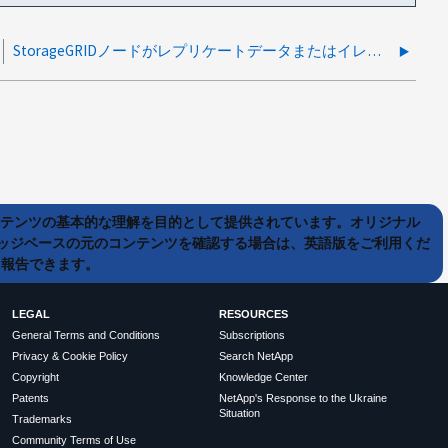
StorageGRIDノードがレプリケートデータまたはイレイジャーコーディングデータに対してゼロまたは低すぎると報告する
ンテンツの基本的な理解を目的として提供されています。オリジナル
ッジベースの元のコンテンツを確認する場合は、英語版をご利用くだ
て報告できます。
LEGAL
RESOURCES
General Terms and Conditions
Subscriptions
Privacy & Cookie Policy
Search NetApp
Copyright
Knowledge Center
Patents
NetApp's Response to the Ukraine
Situation
Trademarks
Community Terms of Use