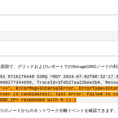
原因で、グリッドおよびレポートでのStorageGRIDノード
91 0716178440 S3RQ ^RDY 2024-07-02T00:32:17.
880277344899, TraceId=3fd527aa22bee2b8, Reso
'<>', ErrorMsg=InternalError, ErrorType=Inte
rver (3 candidates); last error: Failed to c
ODE_IP> responded with 0 ().}
残りのノードからのネットワーク分離イベントを確認できます