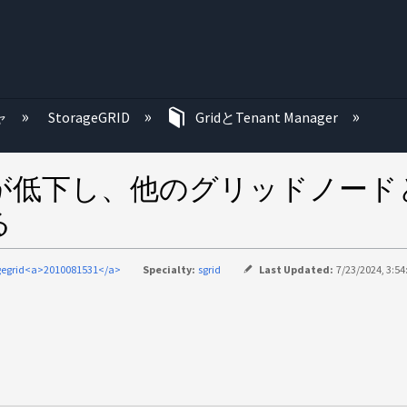
む
ャ
StorageGRID
GridとTenant Manager
の利用率が低下し、他のグリッドノ
る
gegrid<a>2010081531</a>
Specialty:
sgrid
Last Updated:
7/23/2024, 3:5