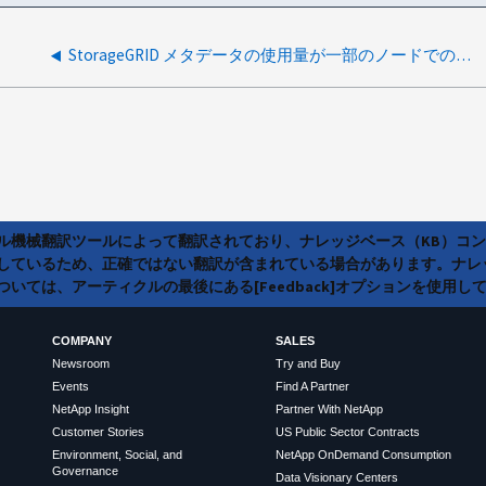
StorageGRID メタデータの使用量が一部のノードでのみ増加している
ラル機械翻訳ツールによって翻訳されており、ナレッジベース（KB）コ
しているため、正確ではない翻訳が含まれている場合があります。ナレ
いては、アーティクルの最後にある[Feedback]オプションを使用し
COMPANY
SALES
Newsroom
Try and Buy
Events
Find A Partner
NetApp Insight
Partner With NetApp
Customer Stories
US Public Sector Contracts
Environment, Social, and
NetApp OnDemand Consumption
Governance
Data Visionary Centers