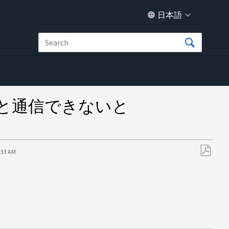
日本語
ードと通信できないと
4:33 AM
PDF
と
し
て
保
存