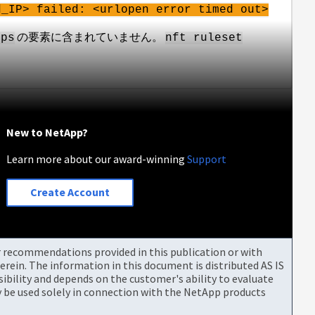
d_IP> failed: <
urlopen
error timed out>
の要素に含まれていません。
ips
nft ruleset
New to NetApp?
Learn more about our award-winning
Support
Create Account
or recommendations provided in this publication or with
rein. The information in this document is distributed AS IS
bility and depends on the customer's ability to evaluate
be used solely in connection with the NetApp products