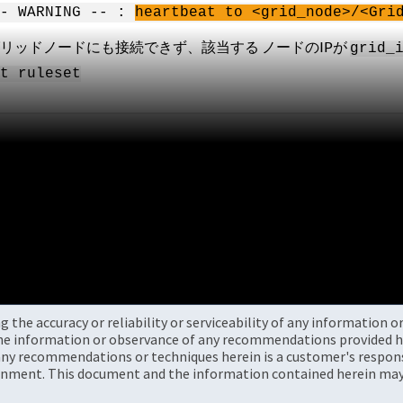
 - WARNING -- :
heartbeat to <grid_node>/<Gri
リッドノードにも接続できず、該当する ノードのIPが
grid_
t ruleset
the accuracy or reliability or serviceability of any information 
the information or observance of any recommendations provided he
ny recommendations or techniques herein is a customer's responsi
onment. This document and the information contained herein may 