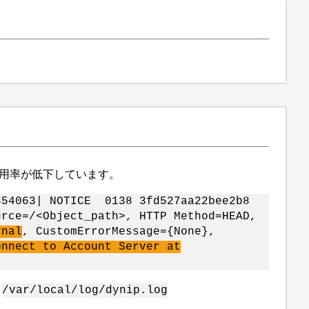
の利用率が低下しています。
354063| NOTICE 0138 3fd527aa22bee2b8
urce=/<Object_path>, HTTP Method=HEAD,
rnal
, CustomErrorMessage={None},
onnect to Account Server at
。
/var/local/log/dynip.log