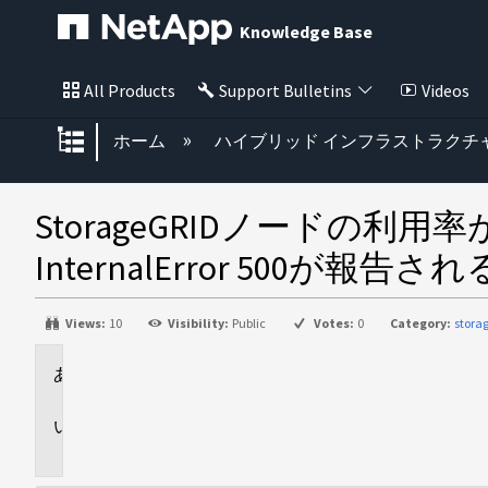
Knowledge Base
All Products
Support Bulletins
Videos
グローバル階層を展開/折りたた
ホーム
ハイブリッド インフラストラクチ
StorageGRIDノード
InternalError 500が報告され
Views:
10
Visibility:
Public
Votes:
0
Category:
stora
環
境
問
題