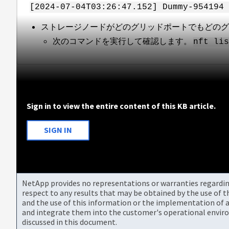
[2024-07-04T03:26:47.152] Dummy-954194
ストレージノードがどのグリッドポートでもどのグ
次のコマンドを実行して確認します。
nft lis
Sign in to view the entire content of this KB article.
SIGN IN
NetApp provides no representations or warranties regarding 
respect to any results that may be obtained by the use of 
and the use of this information or the implementation of a
and integrate them into the customer's operational envir
discussed in this document.