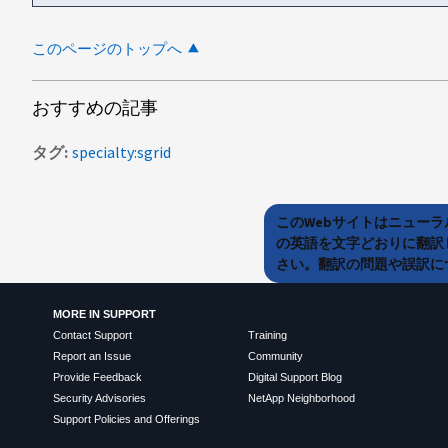
このページのトップへ
おすすめの記事
タグ
specialty:sgrid
このWebサイトはニュー
の英語を文字どおりに翻訳
さい。翻訳の問題や誤訳につ
MORE IN SUPPORT
Contact Support
Training
Report an Issue
Community
Provide Feedback
Digital Support Blog
Security Advisories
NetApp Neighborhood
Support Policies and Offerings