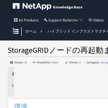
Knowledge Base
All Products
Support Bulletins
Videos
グローバル階層を展開/折りたた
ホーム
ハイブリッド インフラストラクチ
StorageGRIDノード
Views:
13
Visibility:
Public
Votes:
0
Category:
stora
環
境
問
題
環境