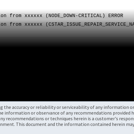
ion from xxxxxx (NODE_DOWN-CRITICAL) ERROR
ion from xxxxxx (CSTAR_ISSUE_REPAIR_SERVICE_N
the accuracy or reliability or serviceability of any information 
the information or observance of any recommendations provided he
ny recommendations or techniques herein is a customer's responsi
onment. This document and the information contained herein may 