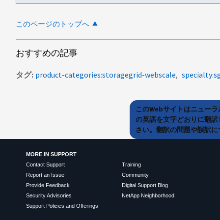
このページのトップへ
おすすめの記事
タグ
product-categories:storagegrid-webscale
specialty:s
このWebサイトはニュー
の英語を文字どおりに翻訳
さい。翻訳の問題や誤訳につ
MORE IN SUPPORT
Contact Support
Training
Report an Issue
Community
Provide Feedback
Digital Support Blog
Security Advisories
NetApp Neighborhood
Support Policies and Offerings