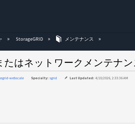
む
ャ
StorageGRID
メンテナンス
の再起動またはネットワークメンテ
gegrid-webscale
Specialty:
sgrid
Last Updated:
4/10/2026, 2:33:36 AM