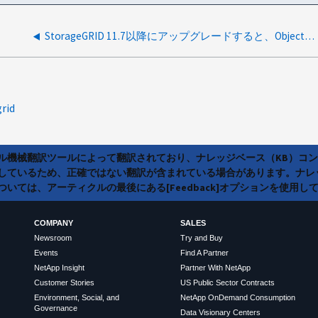
StorageGRID 11.7以降にアップグレードすると、Object-Storeが「使用できない」/ S3アプリケーションへの接続が失われる
grid
ラル機械翻訳ツールによって翻訳されており、ナレッジベース（KB）コ
しているため、正確ではない翻訳が含まれている場合があります。ナレ
いては、アーティクルの最後にある[Feedback]オプションを使用し
COMPANY
SALES
Newsroom
Try and Buy
Events
Find A Partner
NetApp Insight
Partner With NetApp
Customer Stories
US Public Sector Contracts
Environment, Social, and
NetApp OnDemand Consumption
Governance
Data Visionary Centers