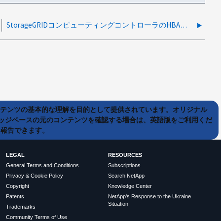
StorageGRIDコンピューティングコントローラのHBAポートで黄色のライトが点灯
ンテンツの基本的な理解を目的として提供されています。オリジナル
ッジベースの元のコンテンツを確認する場合は、英語版をご利用くだ
て報告できます。
LEGAL
RESOURCES
General Terms and Conditions
Subscriptions
Privacy & Cookie Policy
Search NetApp
Copyright
Knowledge Center
Patents
NetApp's Response to the Ukraine
Situation
Trademarks
Community Terms of Use