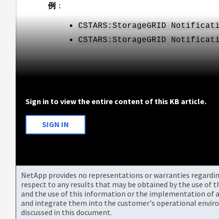
例
：
CSTARS:StorageGRID Notificat
CSTARS:StorageGRID Notificat
Sign in to view the entire content of this KB article.
SIGN IN
NetApp provides no representations or warranties regarding 
respect to any results that may be obtained by the use of 
and the use of this information or the implementation of a
and integrate them into the customer's operational envir
discussed in this document.