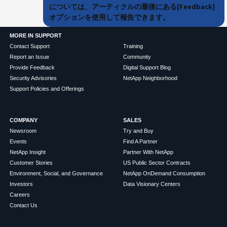
については、アーティクルの最後にある[Feedback]
オプションを使用して報告できます。
MORE IN SUPPORT
Contact Support
Training
Report an Issue
Community
Provide Feedback
Digital Support Blog
Security Advisories
NetApp Neighborhood
Support Policies and Offerings
COMPANY
SALES
Newsroom
Try and Buy
Events
Find A Partner
NetApp Insight
Partner With NetApp
Customer Stories
US Public Sector Contracts
Environment, Social, and Governance
NetApp OnDemand Consumption
Investors
Data Visionary Centers
Careers
Contact Us