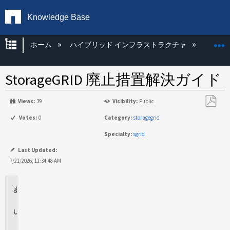
Knowledge Base
グローバル階層を展開/折りたたむ
ホーム
ハイブリッド インフラストラクチャ
Storag
StorageGRID 廃止措置解決ガイド
Views:
39
Visibility:
Public
PDF
Votes:
0
Category:
storagegrid
と
Specialty:
sgrid
し
て
Last Updated:
保
7/21/2026, 11:34:48 AM
存
環
境
概
要