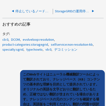
停止しているノードが多すぎるためStorageGRIDの運用停止が一時停止されました
StorageGRIDの運用停止がイレイジャーコーディングデータの段階で99%で停止
おすすめの記事
タグ
cb:0
DCOM
evolveloop:resolution
product-categories:storagegrid
selfservice:non-resolution-kb
specialty:sgrid
type:howto
vb:0
デコミッション
このWebサイトはニューラル機械翻訳ツールによっ
て翻訳されており、ナレッジベース（KB）コンテン
ツの基本的な理解を目的として提供されています。
オリジナルの英語を文字どおりに翻訳しているた
め、正確ではない翻訳が含まれている場合がありま
す。ナレッジベースの元のコンテンツを確認する場
合は、英語版をご利用ください。翻訳の問題や誤訳