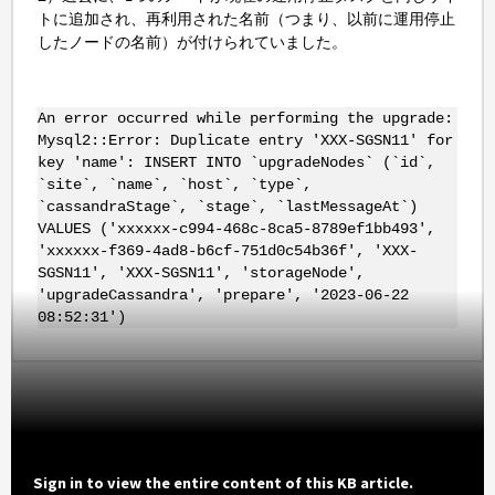
トに追加され、再利用された名前（つまり、以前に運用停止
したノードの名前）が付けられていました。
An error occurred while performing the upgrade:
Mysql2::Error: Duplicate entry 'XXX-SGSN11' for
key 'name': INSERT INTO `upgradeNodes` (`id`,
`site`, `name`, `host`, `type`,
`cassandraStage`, `stage`, `lastMessageAt`)
VALUES ('xxxxxx-c994-468c-8ca5-8789ef1bb493',
'xxxxxx-f369-4ad8-b6cf-751d0c54b36f', 'XXX-
SGSN11', 'XXX-SGSN11', 'storageNode',
'upgradeCassandra', 'prepare', '2023-06-22
08:52:31')
Sign in to view the entire content of this KB article.