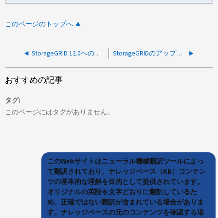
このページのトップへ
StorageGRID 12.0へのアップグレードは、テーブル削除操作を待機しながら新機能を有効にしている間に失敗
StorageGRIDのアップグレード/ホットフィックスが失敗し、新機能の有効化中にエラーが発生しました：
おすすめの記事
タグ
このページにはタグがありません。
このWebサイトはニューラル機械翻訳ツールによっ
て翻訳されており、ナレッジベース（KB）コンテン
ツの基本的な理解を目的として提供されています。
オリジナルの英語を文字どおりに翻訳しているた
め、正確ではない翻訳が含まれている場合がありま
す。ナレッジベースの元のコンテンツを確認する場