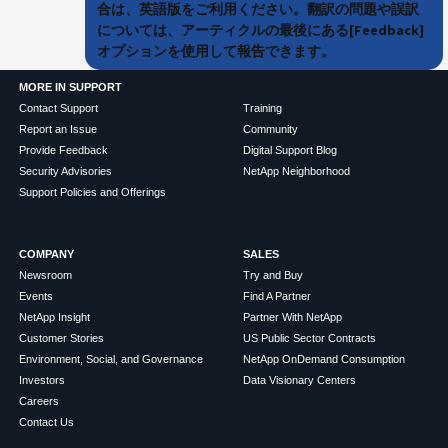
合は、英語版をご利用ください。翻訳の問題や誤訳
については、アーティクルの最後にある[Feedback]
オプションを使用して報告できます。
MORE IN SUPPORT
Contact Support
Training
Report an Issue
Community
Provide Feedback
Digital Support Blog
Security Advisories
NetApp Neighborhood
Support Policies and Offerings
COMPANY
SALES
Newsroom
Try and Buy
Events
Find A Partner
NetApp Insight
Partner With NetApp
Customer Stories
US Public Sector Contracts
Environment, Social, and Governance
NetApp OnDemand Consumption
Investors
Data Visionary Centers
Careers
Contact Us