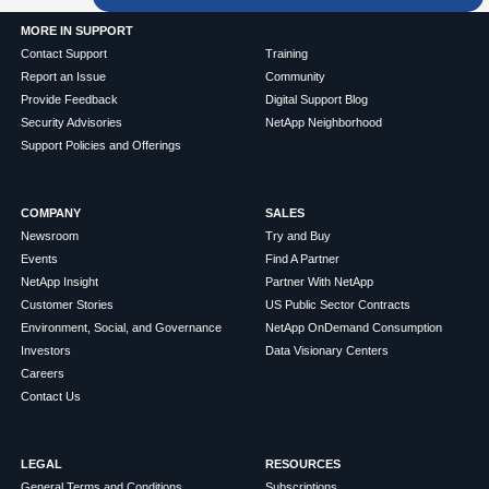
MORE IN SUPPORT
Contact Support
Training
Report an Issue
Community
Provide Feedback
Digital Support Blog
Security Advisories
NetApp Neighborhood
Support Policies and Offerings
COMPANY
SALES
Newsroom
Try and Buy
Events
Find A Partner
NetApp Insight
Partner With NetApp
Customer Stories
US Public Sector Contracts
Environment, Social, and Governance
NetApp OnDemand Consumption
Investors
Data Visionary Centers
Careers
Contact Us
LEGAL
RESOURCES
General Terms and Conditions
Subscriptions