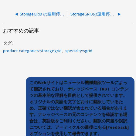
StorageGRID の運用停止が「Cassandra レプリケーション戦略から groupxx を削除できませんでした」というエラーで失敗する
StorageGRIDの運用停止がCSNFまたはCSSFエラーで一時停止状態になる
おすすめの記事
タグ
product-categories:storagegrid
specialty:sgrid
このWebサイトはニューラル機械翻訳ツールによっ
て翻訳されており、ナレッジベース（KB）コンテン
ツの基本的な理解を目的として提供されています。
オリジナルの英語を文字どおりに翻訳しているた
め、正確ではない翻訳が含まれている場合がありま
す。ナレッジベースの元のコンテンツを確認する場
合は、英語版をご利用ください。翻訳の問題や誤訳
については、アーティクルの最後にある[Feedback]
オプションを使用して報告できます。