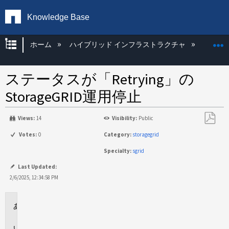
Knowledge Base
グローバル階層を展開/折りたたむ
ホーム
ハイブリッド インフラストラクチャ
Storag
ステータスが「Retrying」の
StorageGRID運用停止
Views:
14
Visibility:
Public
PDF
Votes:
0
Category:
storagegrid
と
Specialty:
sgrid
し
て
Last Updated:
保
2/6/2025, 12:34:58 PM
存
環
境
問