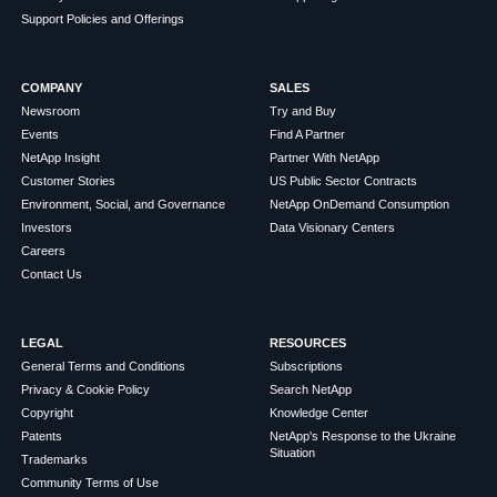
Support Policies and Offerings
COMPANY
SALES
Newsroom
Try and Buy
Events
Find A Partner
NetApp Insight
Partner With NetApp
Customer Stories
US Public Sector Contracts
Environment, Social, and Governance
NetApp OnDemand Consumption
Investors
Data Visionary Centers
Careers
Contact Us
LEGAL
RESOURCES
General Terms and Conditions
Subscriptions
Privacy & Cookie Policy
Search NetApp
Copyright
Knowledge Center
Patents
NetApp's Response to the Ukraine
Situation
Trademarks
Community Terms of Use