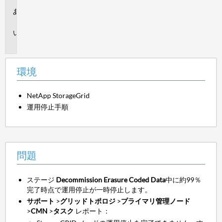
環
境
問
題
環境
NetApp StorageGrid
運用停止手順
問題
ステージ
Decommission Erasure Coded Data
中に約99％
完了時点で運用停止が一時停止します。
サポート
>
グリッドトポロジ
>
プライマリ管理ノード
>
CMN
>
タスク
レポート：