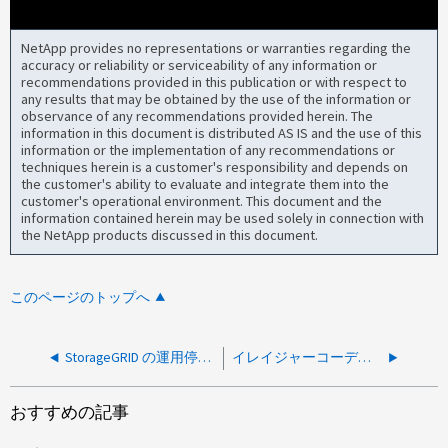
NetApp provides no representations or warranties regarding the
accuracy or reliability or serviceability of any information or
recommendations provided in this publication or with respect to
any results that may be obtained by the use of the information or
observance of any recommendations provided herein. The
information in this document is distributed AS IS and the use of this
information or the implementation of any recommendations or
techniques herein is a customer's responsibility and depends on
the customer's ability to evaluate and integrate them into the
customer's operational environment. This document and the
information contained herein may be used solely in connection with
the NetApp products discussed in this document.
このページのトップへ
StorageGRID の運用停止は、ストレージ グレードのノードが不足しているため、イレイジャー コーディング データで一時停止しました
イレイジャーコーディングされたデータでStorageGRIDの運用停止プロセスが停止する
おすすめの記事