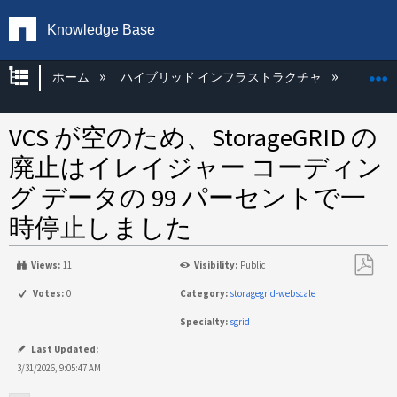
Knowledge Base
グローバル階層を展開/折りたたむ
ホーム
ハイブリッド インフラストラクチャ
Storag
VCS が空のため、StorageGRID の
廃止はイレイジャー コーディン
グ データの 99 パーセントで一
時停止しました
Views:
11
Visibility:
Public
PDF
Votes:
0
Category:
storagegrid-webscale
と
Specialty:
sgrid
し
て
Last Updated:
保
3/31/2026, 9:05:47 AM
存