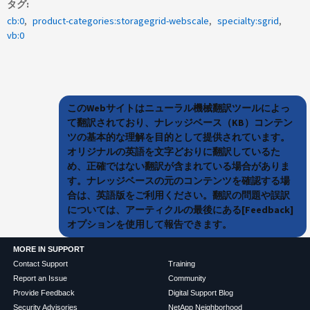
タグ
cb:0
product-categories:storagegrid-webscale
specialty:sgrid
vb:0
このWebサイトはニューラル機械翻訳ツールによっ
て翻訳されており、ナレッジベース（KB）コンテン
ツの基本的な理解を目的として提供されています。
オリジナルの英語を文字どおりに翻訳しているた
め、正確ではない翻訳が含まれている場合がありま
す。ナレッジベースの元のコンテンツを確認する場
合は、英語版をご利用ください。翻訳の問題や誤訳
については、アーティクルの最後にある[Feedback]
オプションを使用して報告できます。
MORE IN SUPPORT
Contact Support
Training
Report an Issue
Community
Provide Feedback
Digital Support Blog
Security Advisories
NetApp Neighborhood