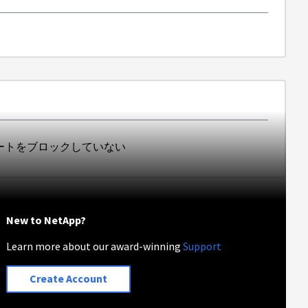
ポートをブロックしていない
New to NetApp?
Learn more about our award-winning
Support
Create Account