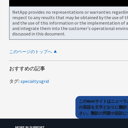
NetApp provides no representations or warranties regarding 
respect to any results that may be obtained by the use of 
and the use of this information or the implementation of a
and integrate them into the customer's operational envir
discussed in this document.
このページのトップへ
おすすめの記事
タグ
specialty:sgrid
このWebサイトはニュー
の英語を文字どおりに翻訳
さい。翻訳の問題や誤訳につ
MORE IN SUPPORT