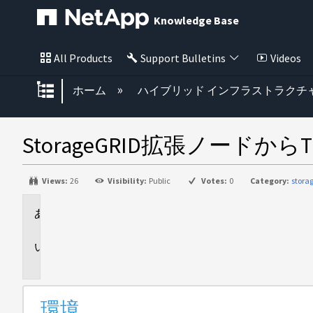
Knowledge Base
All Products
Support Bulletins
Videos
グローバル階層を展開/折りたた
ホーム
ハイブリッド インフラストラクチ
StorageGRID拡張ノード
Views:
26
Visibility:
Public
Votes:
0
Category:
stora
環
境
問
題
環境