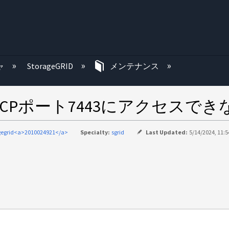
む
ャ
StorageGRID
メンテナンス
からTCPポート7443にアクセス
gegrid<a>2010024921</a>
Specialty:
sgrid
Last Updated:
5/14/2024, 11: