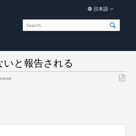
日本語
できないと報告される
54:09 AM
PDF
と
し
て
保
存