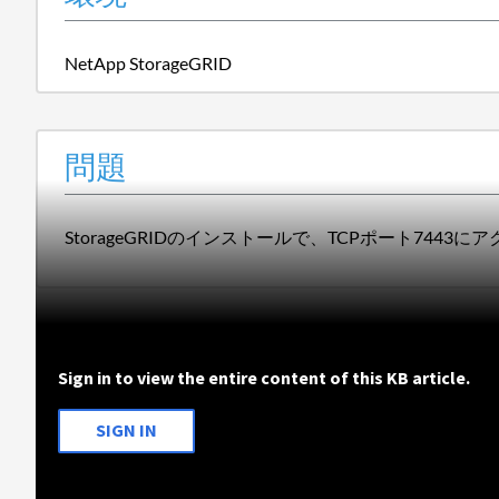
NetApp StorageGRID
問題
StorageGRIDのインストールで、TCPポート7
Sign in to view the entire content of this KB article.
SIGN IN