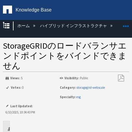
Knowledge Base
グローバル階層を展開/折りたたむ
ホーム
ハイブリッド インフラストラクチャ
Storag
StorageGRIDのロードバランサエ
ンドポイントをバインドできま
せん
Views:
5
Visibility:
Public
PDF
Votes:
0
Category:
storagegrid-webscale
と
Specialty:
esg
し
て
Last Updated:
保
6/10/2025, 10:34:43 PM
存
環