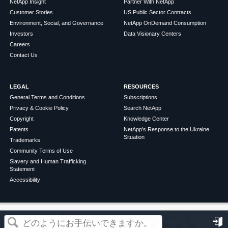
NetApp Insight
Partner With NetApp
Customer Stories
US Public Sector Contracts
Environment, Social, and Governance
NetApp OnDemand Consumption
Investors
Data Visionary Centers
Careers
Contact Us
LEGAL
RESOURCES
General Terms and Conditions
Subscriptions
Privacy & Cookie Policy
Search NetApp
Copyright
Knowledge Center
Patents
NetApp's Response to the Ukraine
Situation
Trademarks
Community Terms of Use
Slavery and Human Trafficking
Statement
Accessibility
この記事は役に立ちましたか？
©
2026
NetApp
English
Terms of Use
Privacy Policy
Cookie Policy
Cookie Settings