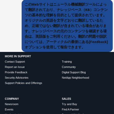
このWebサイトはニューラル機械翻訳ツールによっ
て翻訳されており、ナレッジベース（KB）コンテン
ツの基本的な理解を目的として提供されています。
オリジナルの英語を文字どおりに翻訳しているた
め、正確ではない翻訳が含まれている場合がありま
す。ナレッジベースの元のコンテンツを確認する場
合は、英語版をご利用ください。翻訳の問題や誤訳
については、アーティクルの最後にある[Feedback]
オプションを使用して報告できます。
MORE IN SUPPORT
Contact Support
Training
Report an Issue
Community
Provide Feedback
Digital Support Blog
Security Advisories
NetApp Neighborhood
Support Policies and Offerings
COMPANY
SALES
Newsroom
Try and Buy
Events
Find A Partner