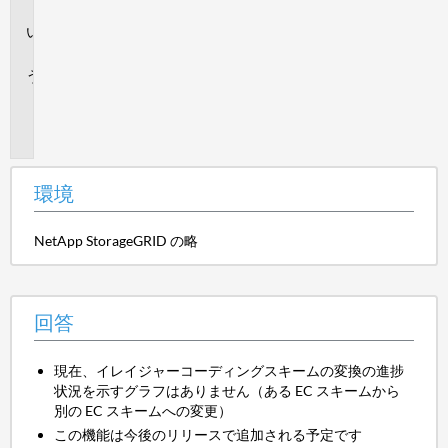
境
回
答
追
加
情
報
環境
NetApp StorageGRID の略
回答
現在、イレイジャーコーディングスキームの変換の進捗
状況を示すグラフはありません（ある EC スキームから
別の EC スキームへの変更）
この機能は今後のリリースで追加される予定です