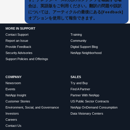
合は、英語版をご利用ください。翻訳の問題や誤訳
については、アーティクルの最後にある[Feedback]
オプションを使用して報告できます。
MORE IN SUPPORT
Contact Support
Training
Report an Issue
Community
Provide Feedback
Digital Support Blog
Security Advisories
NetApp Neighborhood
Support Policies and Offerings
COMPANY
SALES
Newsroom
Try and Buy
Events
Find A Partner
NetApp Insight
Partner With NetApp
Customer Stories
US Public Sector Contracts
Environment, Social, and Governance
NetApp OnDemand Consumption
Investors
Data Visionary Centers
Careers
Contact Us