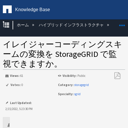
Knowledge Base
グローバル階層を展開/折りたたむ
ホーム
ハイブリッド インフラストラクチャ
Storag
イレイジャーコーディングスキ
ームの変換を StorageGRID で監
視できますか。
Views:
61
Visibility:
Public
PDF
Votes:
0
Category:
storagegrid
と
Specialty:
sgrid
し
て
Last Updated:
保
2/15/2022, 5:23:30 PM
存
環