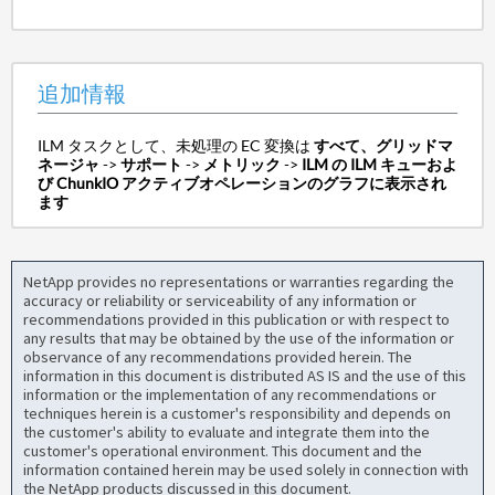
追加情報
ILM タスクとして、未処理の EC 変換は
すべて、グリッドマ
ネージャ
->
サポート
->
メトリック
->
ILM の ILM キューおよ
び ChunkIO アクティブオペレーションのグラフに表示され
ます
NetApp provides no representations or warranties regarding the
accuracy or reliability or serviceability of any information or
recommendations provided in this publication or with respect to
any results that may be obtained by the use of the information or
observance of any recommendations provided herein. The
information in this document is distributed AS IS and the use of this
information or the implementation of any recommendations or
techniques herein is a customer's responsibility and depends on
the customer's ability to evaluate and integrate them into the
customer's operational environment. This document and the
information contained herein may be used solely in connection with
the NetApp products discussed in this document.