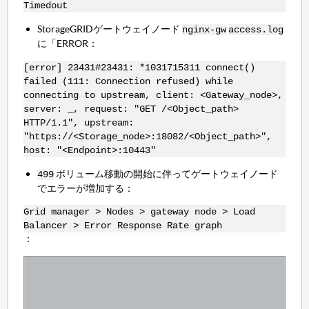
Timedout
StorageGRIDゲートウェイノード
nginx-gw
access.log
に「ERROR：
[error] 23431#23431: *1031715311 connect()
failed (111: Connection refused) while
connecting to upstream, client: <Gateway_node>,
server: _, request: "GET /<Object_path>
HTTP/1.1", upstream:
"https://<Storage_node>:18082/<Object_path>",
host: "<Endpoint>:10443"
ボリューム移動の開始に伴ってゲートウェイノード
499
でエラーが増加する：
Grid manager > Nodes > gateway node > Load
Balancer > Error Response Rate graph
：