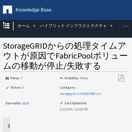
Knowledge Base
グローバル階層を展開/折りたたむ
ホーム
ハイブリッド インフラストラクチャ
Storag
StorageGRIDからの処理タイムア
ウトが原因でFabricPoolボリュー
ムの移動が停止/失敗する
Views:
7
Visibility:
Public
PDF
Votes:
0
Category:
と
storagegrid<a>2010027488</a>
し
Specialty:
sgrid
Last Updated:
て
5/31/2024, 3:23:01 PM
保
存
環
境