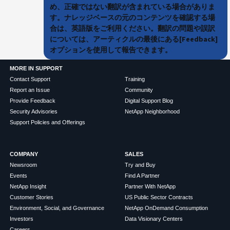
め、正確ではない翻訳が含まれている場合がありま
す。ナレッジベースの元のコンテンツを確認する場
合は、英語版をご利用ください。翻訳の問題や誤訳
については、アーティクルの最後にある[Feedback]
オプションを使用して報告できます。
MORE IN SUPPORT
Contact Support
Training
Report an Issue
Community
Provide Feedback
Digital Support Blog
Security Advisories
NetApp Neighborhood
Support Policies and Offerings
COMPANY
SALES
Newsroom
Try and Buy
Events
Find A Partner
NetApp Insight
Partner With NetApp
Customer Stories
US Public Sector Contracts
Environment, Social, and Governance
NetApp OnDemand Consumption
Investors
Data Visionary Centers
Careers