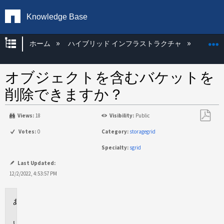
Knowledge Base
グローバル階層を展開/折りたたむ
ホーム
ハイブリッド インフラストラクチャ
Storag
オブジェクトを含むバケットを
削除できますか？
Views:
18
Visibility:
Public
PDF
Votes:
0
Category:
storagegrid
と
Specialty:
sgrid
し
て
Last Updated:
保
12/2/2022, 4:53:57 PM
存
環
境
回