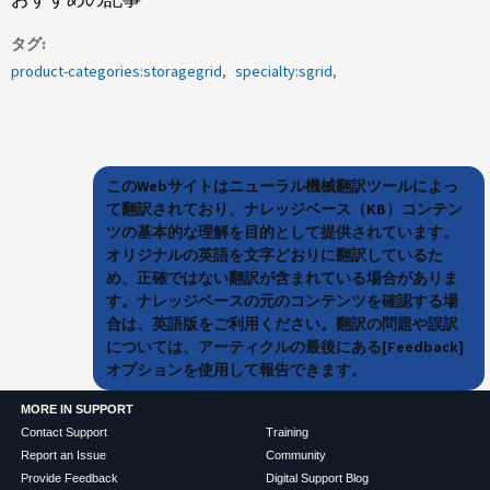
タグ
product-categories:storagegrid
specialty:sgrid
このWebサイトはニューラル機械翻訳ツールによっ
て翻訳されており、ナレッジベース（KB）コンテン
ツの基本的な理解を目的として提供されています。
オリジナルの英語を文字どおりに翻訳しているた
め、正確ではない翻訳が含まれている場合がありま
す。ナレッジベースの元のコンテンツを確認する場
合は、英語版をご利用ください。翻訳の問題や誤訳
については、アーティクルの最後にある[Feedback]
オプションを使用して報告できます。
MORE IN SUPPORT
Contact Support
Training
Report an Issue
Community
Provide Feedback
Digital Support Blog