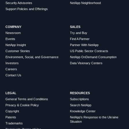
Security Advisories
NetApp Neighborhood
Support Policies and Offerings
COMPANY
SALES
Newsroom
Try and Buy
Events
Find A Partner
NetApp Insight
Partner With NetApp
Customer Stories
US Public Sector Contracts
Environment, Social, and Governance
NetApp OnDemand Consumption
Investors
Data Visionary Centers
Careers
Contact Us
LEGAL
RESOURCES
General Terms and Conditions
Subscriptions
Privacy & Cookie Policy
Search NetApp
Copyright
Knowledge Center
Patents
NetApp's Response to the Ukraine
Situation
Trademarks