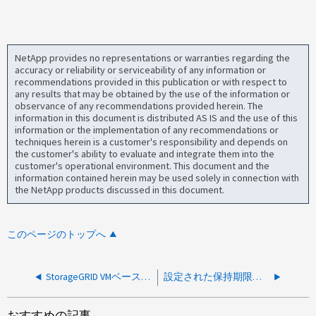
NetApp provides no representations or warranties regarding the
accuracy or reliability or serviceability of any information or
recommendations provided in this publication or with respect to
any results that may be obtained by the use of the information or
observance of any recommendations provided herein. The
information in this document is distributed AS IS and the use of this
information or the implementation of any recommendations or
techniques herein is a customer's responsibility and depends on
the customer's ability to evaluate and integrate them into the
customer's operational environment. This document and the
information contained herein may be used solely in connection with
the NetApp products discussed in this document.
このページのトップへ
StorageGRID VMベースのノードでILMスキャン速度をデフォルト値の400を超えて増やすことはできますか。
設定された保持期限よりも前にオブジェクトロックデータを削除できますか。
おすすめの記事