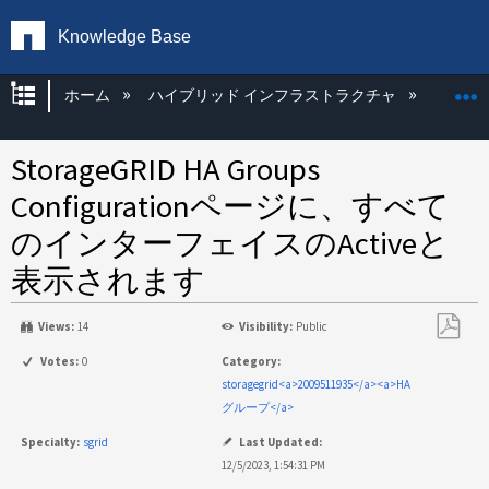
Knowledge Base
グローバル階層を展開/折りたたむ
ホーム
ハイブリッド インフラストラクチャ
Storag
StorageGRID HA Groups
Configurationページに、すべて
のインターフェイスのActiveと
表示されます
Views:
14
Visibility:
Public
PDF
Votes:
0
Category:
と
storagegrid<a>2009511935</a><a>HA
し
グループ</a>
て
Specialty:
sgrid
Last Updated:
保
12/5/2023, 1:54:31 PM
存