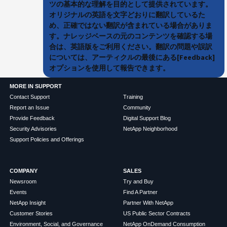
ツの基本的な理解を目的として提供されています。
オリジナルの英語を文字どおりに翻訳しているた
め、正確ではない翻訳が含まれている場合がありま
す。ナレッジベースの元のコンテンツを確認する場
合は、英語版をご利用ください。翻訳の問題や誤訳
については、アーティクルの最後にある[Feedback]
オプションを使用して報告できます。
MORE IN SUPPORT
Contact Support
Training
Report an Issue
Community
Provide Feedback
Digital Support Blog
Security Advisories
NetApp Neighborhood
Support Policies and Offerings
COMPANY
SALES
Newsroom
Try and Buy
Events
Find A Partner
NetApp Insight
Partner With NetApp
Customer Stories
US Public Sector Contracts
Environment, Social, and Governance
NetApp OnDemand Consumption