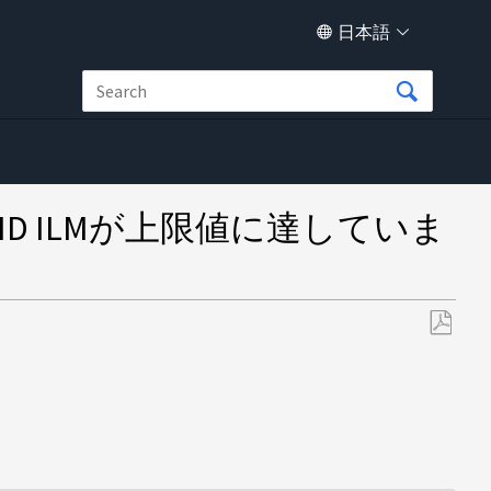
日本語
ID ILMが上限値に達していま
PDF
と
し
て
保
存