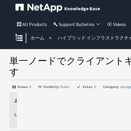
Knowledge Base
All Products
Support Bulletins
Videos
グローバル階層を展開/折りたた
ホーム
ハイブリッド インフラストラクチ
単一ノードでクライアントキュー
す
Views:
4
Visibility:
Public
Votes:
0
Category:
storag
環
境
問
題