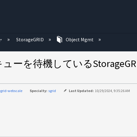
む
ャ
StorageGRID
Object Mgmt
を待機しているStorageGR
egrid-webscale
Specialty:
sgrid
Last Updated:
10/29/2024, 9:35:26 AM