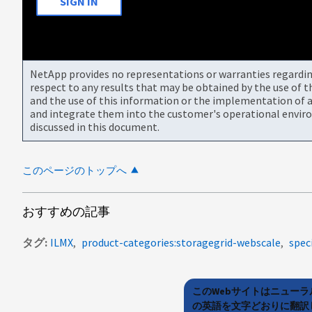
SIGN IN
NetApp provides no representations or warranties regarding 
respect to any results that may be obtained by the use of 
and the use of this information or the implementation of a
and integrate them into the customer's operational envir
discussed in this document.
このページのトップへ
おすすめの記事
タグ
ILMX
product-categories:storagegrid-webscale
speci
このWebサイトはニュー
の英語を文字どおりに翻訳