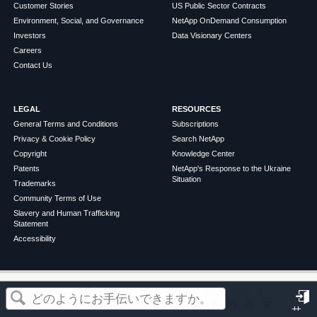
Customer Stories
US Public Sector Contracts
Environment, Social, and Governance
NetApp OnDemand Consumption
Investors
Data Visionary Centers
Careers
Contact Us
LEGAL
RESOURCES
General Terms and Conditions
Subscriptions
Privacy & Cookie Policy
Search NetApp
Copyright
Knowledge Center
Patents
NetApp's Response to the Ukraine
Situation
Trademarks
Community Terms of Use
Slavery and Human Trafficking
Statement
Accessibility
この記事は役に立ちましたか？
©
2026
NetApp
English
Terms of Use
Privacy Policy
Cookie Policy
Cookie Settings
サ