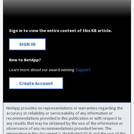
Sign in to view the entire content of this KB article.
SIGN IN
New to NetApp?
Learn more about our award-winning
Support
Create Account
NetApp provides no representations or warranties regarding the
accuracy or reliability or serviceability of any information or
recommendations provided in this publication or with respect to
any results that may be obtained by the use of the information or
observance of any recommendations provided herein. The
information in this document is distributed AS IS and the use of this