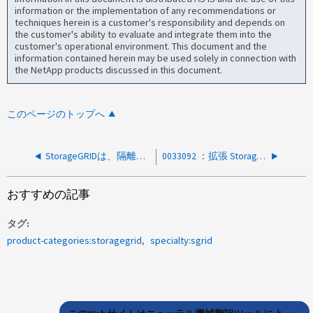
information or the implementation of any recommendations or
techniques herein is a customer's responsibility and depends on
the customer's ability to evaluate and integrate them into the
customer's operational environment. This document and the
information contained herein may be used solely in connection with
the NetApp products discussed in this document.
このページのトップへ
StorageGRIDは、隔離されたオブジェクトが原因で未確認の破損オブジェクトを検出します
0033092 ：拡張 StorageGRID サイトが Error ： Nodetool の再構築に失敗したと報告する。再試行中です
おすすめの記事
タグ
product-categories:storagegrid
specialty:sgrid