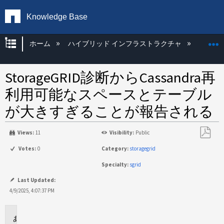
Knowledge Base
グローバル階層を展開/折りたたむ
ホーム
ハイブリッド インフラストラクチャ
Storag
StorageGRID診断からCassandra再
利用可能なスペースとテーブル
が大きすぎることが報告される
Views:
11
Visibility:
Public
PDF
Votes:
0
Category:
storagegrid
と
Specialty:
sgrid
し
て
Last Updated:
保
4/9/2025, 4:07:37 PM
存
環