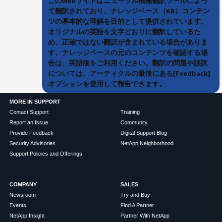
このWebサイトはニューラル機械翻訳ツールによっ
て翻訳されており、ナレッジベース（KB）コンテン
ツの基本的な理解を目的として提供されています。
オリジナルの英語を文字どおりに翻訳しているた
め、正確ではない翻訳が含まれている場合がありま
す。ナレッジベースの元のコンテンツを確認する場
合は、英語版をご利用ください。翻訳の問題や誤訳
については、アーティクルの最後にある[Feedback]
オプションを使用して報告できます。
MORE IN SUPPORT
Contact Support
Training
Report an Issue
Community
Provide Feedback
Digital Support Blog
Security Advisories
NetApp Neighborhood
Support Policies and Offerings
COMPANY
SALES
Newsroom
Try and Buy
Events
Find A Partner
NetApp Insight
Partner With NetApp