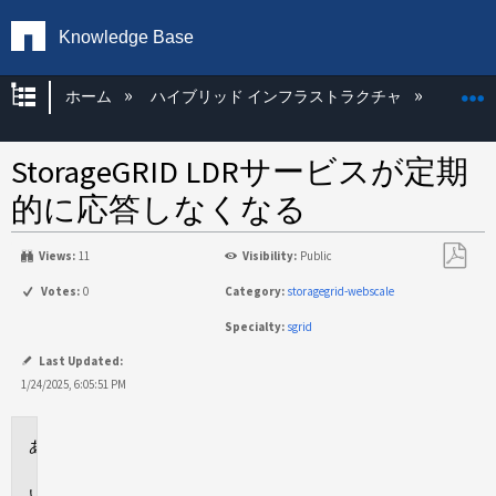
Knowledge Base
グローバル階層を展開/折りたたむ
ホーム
ハイブリッド インフラストラクチャ
Storag
StorageGRID LDRサービスが定期
的に応答しなくなる
Views:
11
Visibility:
Public
PDF
Votes:
0
Category:
storagegrid-webscale
と
Specialty:
sgrid
し
て
Last Updated:
保
1/24/2025, 6:05:51 PM
存
環
境
問