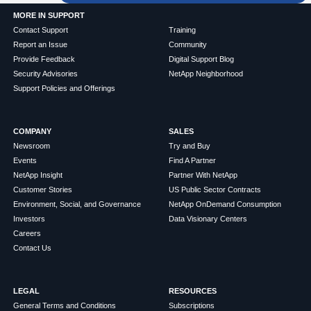
MORE IN SUPPORT
Contact Support
Training
Report an Issue
Community
Provide Feedback
Digital Support Blog
Security Advisories
NetApp Neighborhood
Support Policies and Offerings
COMPANY
SALES
Newsroom
Try and Buy
Events
Find A Partner
NetApp Insight
Partner With NetApp
Customer Stories
US Public Sector Contracts
Environment, Social, and Governance
NetApp OnDemand Consumption
Investors
Data Visionary Centers
Careers
Contact Us
LEGAL
RESOURCES
General Terms and Conditions
Subscriptions