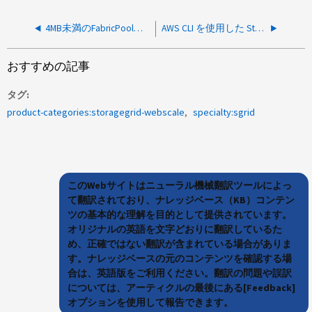
4MB未満のFabricPoolオブジェクトを使用したStorageGRID
AWS CLI を使用した StorageGrid S3 アップロードが失敗し、次の応答が返されました: 不正なアルゴリズムのチェックサム
おすすめの記事
タグ
product-categories:storagegrid-webscale
specialty:sgrid
このWebサイトはニューラル機械翻訳ツールによっ
て翻訳されており、ナレッジベース（KB）コンテン
ツの基本的な理解を目的として提供されています。
オリジナルの英語を文字どおりに翻訳しているた
め、正確ではない翻訳が含まれている場合がありま
す。ナレッジベースの元のコンテンツを確認する場
合は、英語版をご利用ください。翻訳の問題や誤訳
については、アーティクルの最後にある[Feedback]
オプションを使用して報告できます。