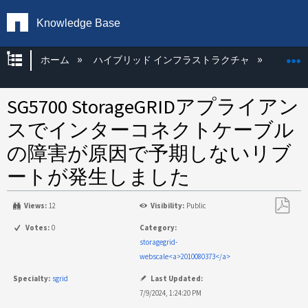
Knowledge Base
グローバル階層を展開/折りたたむ
ホーム
ハイブリッド インフラストラクチャ
Storag
SG5700 StorageGRIDアプライアン
スでインターコネクトケーブル
の障害が原因で予期しないリブ
ートが発生しました
Views:
12
Visibility:
Public
PDF
Votes:
0
Category:
と
storagegrid-
し
webscale<a>2010080373</a>
て
Specialty:
sgrid
Last Updated:
保
7/9/2024, 1:24:20 PM
存