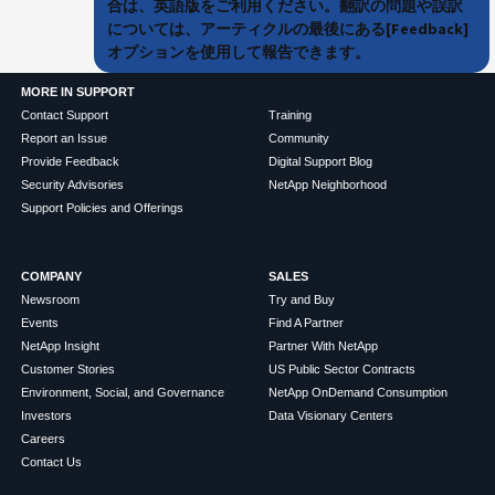
合は、英語版をご利用ください。翻訳の問題や誤訳
については、アーティクルの最後にある[Feedback]
オプションを使用して報告できます。
MORE IN SUPPORT
Contact Support
Training
Report an Issue
Community
Provide Feedback
Digital Support Blog
Security Advisories
NetApp Neighborhood
Support Policies and Offerings
COMPANY
SALES
Newsroom
Try and Buy
Events
Find A Partner
NetApp Insight
Partner With NetApp
Customer Stories
US Public Sector Contracts
Environment, Social, and Governance
NetApp OnDemand Consumption
Investors
Data Visionary Centers
Careers
Contact Us