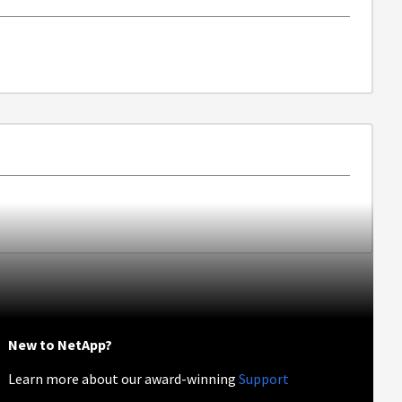
New to NetApp?
Learn more about our award-winning
Support