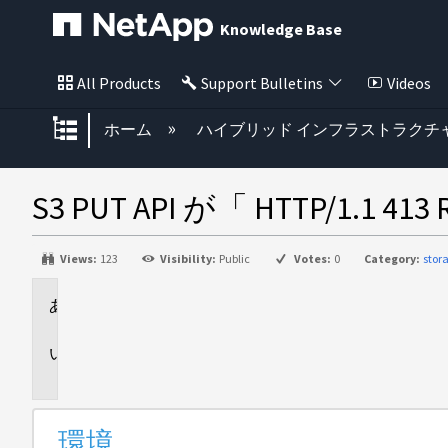
Knowledge Base
All Products
Support Bulletins
Videos
グローバル階層を展開/折りたた
ホーム
ハイブリッド インフラストラクチ
S3 PUT API が「 HTTP/1.1 4
Views:
123
Visibility:
Public
Votes:
0
Category:
stor
環
境
問
題
環境