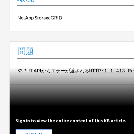
NetApp StorageGRID
問題
S3 PUT APIからエラーが返される
HTTP/1.1 413 Re
Sign in to view the entire content of this KB article.