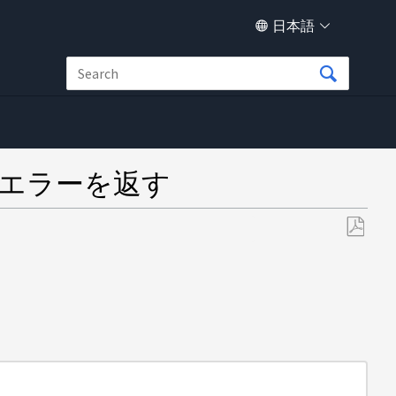
日本語
e 」というエラーを返す
PDF
と
し
て
保
存