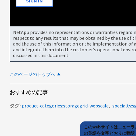
SIGN IN
NetApp provides no representations or warranties regarding 
respect to any results that may be obtained by the use of 
and the use of this information or the implementation of a
and integrate them into the customer's operational envir
discussed in this document.
このページのトップへ
おすすめの記事
タグ
product-categories:storagegrid-webscale
specialty:s
このWebサイトはニュー
の英語を文字どおりに翻訳