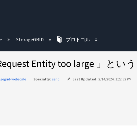
む
ャ
StorageGRID
プロトコル
13 Request Entity too larg
agegrid-webscale
Specialty:
sgrid
Last Updated:
2/14/2024, 1:22:32 PM