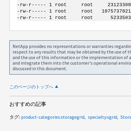
-rw-r----- 1 root root 231233800 O
-rw-r----- 1 root root 1075737021 O
-rw-r----- 1 root root 5233583389
NetApp provides no representations or warranties regarding 
respect to any results that may be obtained by the use of 
and the use of this information or the implementation of a
and integrate them into the customer's operational envir
discussed in this document.
このページのトップへ
おすすめの記事
タグ
product-categories:storagegrid
specialty:sgrid
Stor