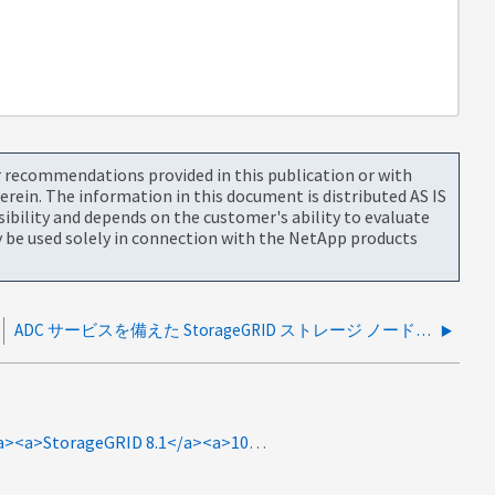
or recommendations provided in this publication or with
rein. The information in this document is distributed AS IS
bility and depends on the customer's ability to evaluate
be used solely in connection with the NetApp products
ADC サービスを備えた StorageGRID ストレージ ノードを増やすことは可能ですか？
type:howto<a>StorageGRID 7.5</a><a>StorageGRID 8.1</a><a>1032393</a>