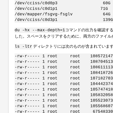
/dev/cciss/c0d0p3 60G 
/dev/cciss/c0d1p1 71G 69G 
/dev/mapper/fsgvg-fsglv 6
/dev/cciss/c0d3p1 139G 29G
コマンドの出力を確認すると
du -hx --max-depth=1
した。スペースをクリアするために、両方のファイル
ディレクトリには次のものが含まれていま
ls -ltr
-rw-r----- 1 root root 108572147 
-rw-r----- 1 root root 108704513 Ap
-rw-r----- 1 root root 108611113 M
-rw-r----- 1 root root 108418726 J
-rw-r----- 1 root root 107182703 J
-rw-r----- 1 root root 104442374 J
-rw-r----- 1 root root 105747418 A
-rw-r----- 1 root root 105832058 A
-rw-r----- 1 root root 105523073 S
-rw-r----- 1 root root 105568607 S
-rw-r----- 1 root root 67548330 O