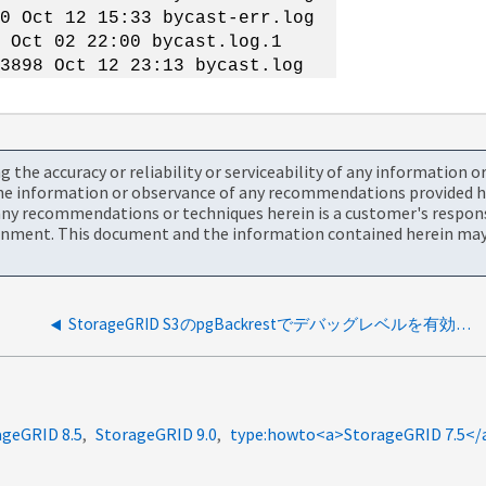
ct 12 15:33 bycast-err.log
ct 02 22:00 bycast.log.1
8 Oct 12 23:13 bycast.log
the accuracy or reliability or serviceability of any information 
the information or observance of any recommendations provided he
ny recommendations or techniques herein is a customer's responsi
onment. This document and the information contained herein may 
StorageGRID S3のpgBackrestでデバッグレベルを有効にする方法
ageGRID 8.5
StorageGRID 9.0