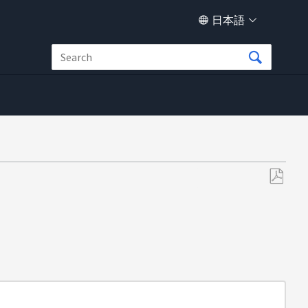
日本語
PDF
と
し
て
保
存