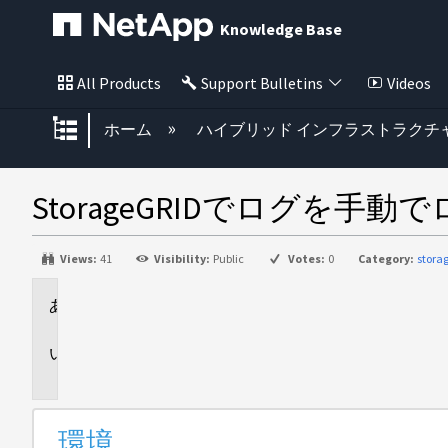
Knowledge Base
All Products
Support Bulletins
Videos
グローバル階層を展開/折りたた
ホーム
ハイブリッド インフラストラクチ
StorageGRIDでログを
Views:
41
Visibility:
Public
Votes:
0
Category:
stora
環
境
説
明
環境