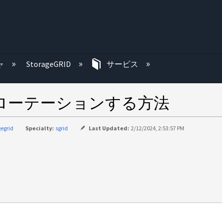
む
ャ
StorageGRID
サービス
手動でローテーションする方法
gegrid
Specialty:
sgrid
Last Updated:
2/12/2024, 2:53:57 PM