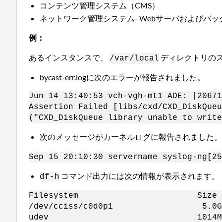
コンテンツ管理システム（CMS）
ネットワーク管理システム- Webサーバおよびバッ
例：
あるインスタンスで、
ディレクトリの
/var/local
bycast-err.logに次のエラーが報告されました。
Jun 14 13:40:53 vch-vgh-mt1 ADE: |20671
Assertion Failed [libs/cxd/CXD_DiskQueu
("CXD_DiskQueue library unable to write
次のメッセージがカーネルログに報告されました
Sep 15 20:10:30 servername syslog-ng[25
コマンド出力には次の情報が表示されます。
df-h
Filesystem Size Used A
/dev/cciss/c0d0p1 5.0G
udev 1014M 128K 