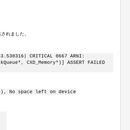
出されました。
53.530316| CRITICAL 0667 ARNI:
skQueue*, CXD_Memory*)] ASSERT FAILED
8), No space left on device