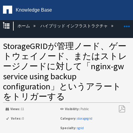
Knowledge Base
グローバル階層を展開/折りたたむ
ホーム
ハイブリッド インフラストラクチャ
Storag
StorageGRIDが管理ノード、ゲー
トウェイノード、またはストレ
ージノードに対して「nginx-gw
service using backup
configuration」というアラート
をトリガーする
Views:
11
Visibility:
Public
PDF
Votes:
0
Category:
storagegrid
と
Specialty:
sgrid
し