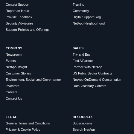
Contact Support
Training
Report an Issue
Community
Provide Feedback
Digital Support Blog
Security Advisories
NetApp Neighborhood
Support Policies and Offerings
COMPANY
SALES
Newsroom
Try and Buy
Events
Find A Partner
NetApp Insight
Partner With NetApp
Customer Stories
US Public Sector Contracts
Environment, Social, and Governance
NetApp OnDemand Consumption
Investors
Data Visionary Centers
Careers
Contact Us
LEGAL
RESOURCES
General Terms and Conditions
Subscriptions
Privacy & Cookie Policy
Search NetApp