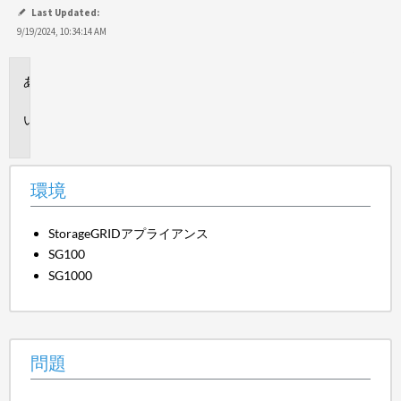
て
Last Updated:
保
9/19/2024, 10:34:14 AM
存
環
境
問
題
環境
StorageGRIDアプライアンス
SG100
SG1000
問題