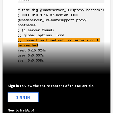
---###
# time dig @<nameserver_IP><
proxy hostname
>
; <<>> DiG 9.16.37-Debian <<>>
@<nameserver_IP><Autosupport proxy
hostname>
; (1 server found)
;; global options: +cmd
;; connection timed out; no servers could
be reached
real 0m15.024s
user 0m0.007s
sys 0m0.008s
Sign in to view the entire content of this KB article.
SIGN IN
New to NetApp?