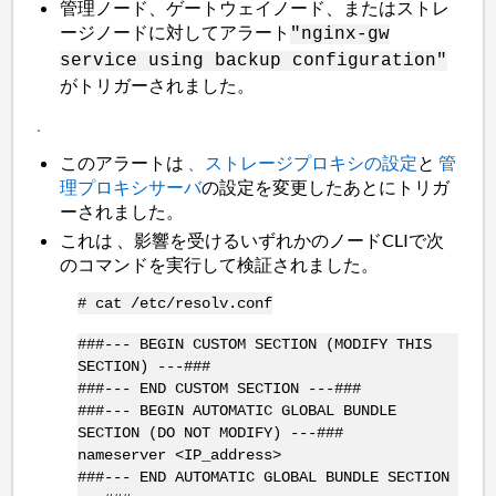
管理ノード、ゲートウェイノード、またはストレ
ージノードに対してアラート
"nginx-gw
service using backup configuration"
がトリガーされました。
このアラートは
、ストレージプロキシの設定
と
管
理
プロキシサーバ
の設定を変更したあとにトリガ
ーされました。
これは 、影響を受けるいずれかのノードCLIで次
のコマンドを実行して検証されました。
# cat /etc/resolv.conf
###--- BEGIN CUSTOM SECTION (MODIFY THIS
SECTION) ---###
###--- END CUSTOM SECTION ---###
###--- BEGIN AUTOMATIC GLOBAL BUNDLE
SECTION (DO NOT MODIFY) ---###
nameserver <IP_address>
###--- END AUTOMATIC GLOBAL BUNDLE SECTION