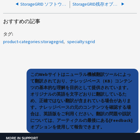
StorageGRID ソフトウェアアップグレードページのエラー（Cassandra のアップグレードの進行状況の確認に失敗）
StorageGRID残存オブジェクトのため、空のSWIFTコンテナを削除できません
おすすめの記事
タグ
product-categories:storagegrid
specialty:sgrid
このWebサイトはニューラル機械翻訳ツールによっ
て翻訳されており、ナレッジベース（KB）コンテン
ツの基本的な理解を目的として提供されています。
オリジナルの英語を文字どおりに翻訳しているた
め、正確ではない翻訳が含まれている場合がありま
す。ナレッジベースの元のコンテンツを確認する場
合は、英語版をご利用ください。翻訳の問題や誤訳
については、アーティクルの最後にある[Feedback]
オプションを使用して報告できます。
MORE IN SUPPORT