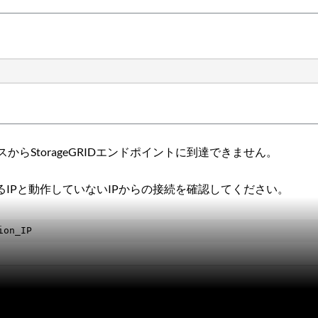
からStorageGRIDエンドポイントに到達できません。
。
ているIPと動作していないIPからの接続を確認してください。
ion_IP