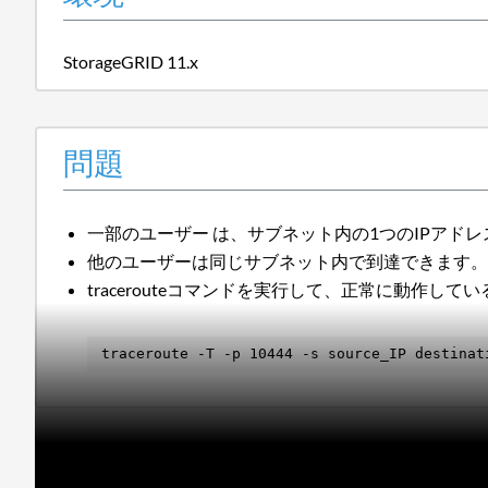
StorageGRID 11.x
問題
一部のユーザー
は、サブネット内の1つのIPアドレス
他のユーザーは同じサブネット内で到達できます
tracerouteコマンドを実行して、正常に動作し
traceroute -T -p 10444 -s source_IP destinat