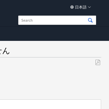
日本語
せん
PDF
と
し
て
保
存