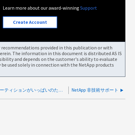
Learn more about our award-winning
Support
Create Account
or recommendations provided in this publication or with
rein. The information in this document is distributed AS IS
bility and depends on the customer's ability to evaluate
be used solely in connection with the NetApp products
/var/local/audit/exportパーティションがいっぱいのため、StorageGRIDセカンダリ管理ノードに到達できません
NetApp 非技術サポート