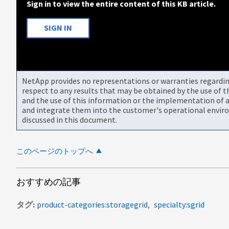
Sign in to view the entire content of this KB article.
SIGN IN
NetApp provides no representations or warranties regarding 
respect to any results that may be obtained by the use of 
and the use of this information or the implementation of a
and integrate them into the customer's operational envir
discussed in this document.
このページのトップへ
おすすめの記事
タグ
product-categories:storagegrid
specialty:sgrid