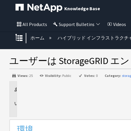
Knowledge Base
All Products
Support Bulletins
Videos
グローバル階層を展開/折りたた
ホーム
ハイブリッド インフラストラクチ
ユーザーは StorageGRI
Views:
25
Visibility:
Public
Votes:
0
Category:
stora
環
境
問
題
環境