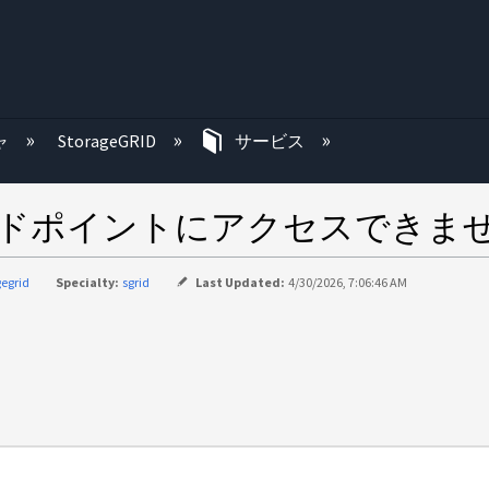
む
ャ
StorageGRID
サービス
D エンドポイントにアクセスできま
gegrid
Specialty:
sgrid
Last Updated:
4/30/2026, 7:06:46 AM