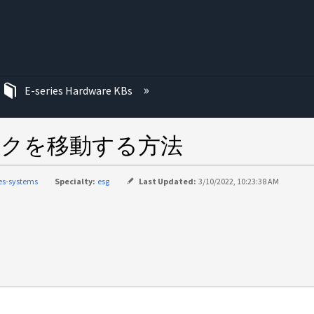
む
E-series Hardware KBs
スクを移動する方法
ies-systems
Specialty:
esg
Last Updated:
3/10/2022, 10:23:38 AM