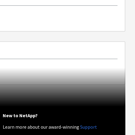
New to NetApp?
Learn more about our award-winning
Support