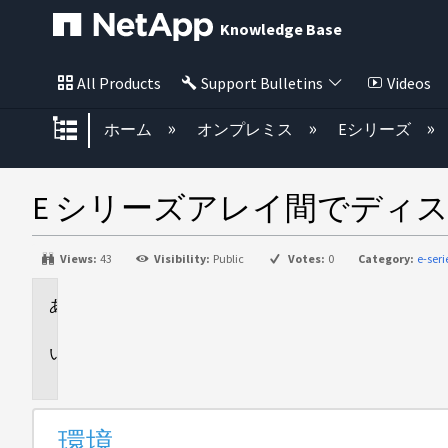
Knowledge Base
All Products
Support Bulletins
Videos
グローバル階層を展開/折りたた
ホーム
オンプレミス
Eシリーズ
E シリーズアレイ間でディ
Views:
43
Visibility:
Public
Votes:
0
Category:
e-ser
環
境
説
明
環境