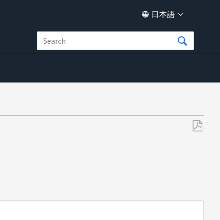
日本語
PDF
と
し
て
保
存