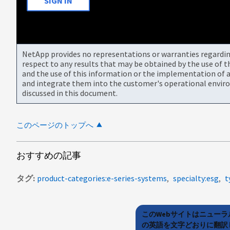
SIGN IN
NetApp provides no representations or warranties regarding 
respect to any results that may be obtained by the use of 
and the use of this information or the implementation of a
and integrate them into the customer's operational envir
discussed in this document.
このページのトップへ
おすすめの記事
タグ
product-categories:e-series-systems
specialty:esg
t
このWebサイトはニュー
の英語を文字どおりに翻訳