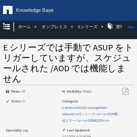
Knowledge Base
グローバル階層を展開/折りたたむ
ホーム
オンプレミス
Eシリーズ
管理アプリ
E シリーズでは手動で ASUP をト
リガーしていますが、スケジュ
ールされた /AOD では機能しま
せん
Views:
19
Visibility:
Public
PDF
Votes:
0
Category:
と
e-series-santricity-management-
し
software<a>Eシリーズ</a><a>ASUP配
て
信エラー</a><a>2009081519</a>
保
Specialty:
esg
Last Updated:
存
2/27/2024, 6:25:46 PM