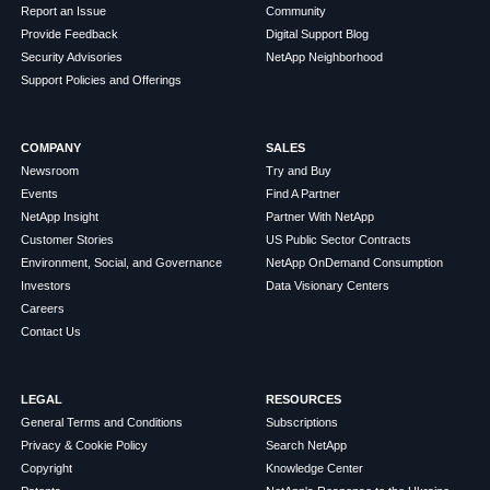
Report an Issue
Community
Provide Feedback
Digital Support Blog
Security Advisories
NetApp Neighborhood
Support Policies and Offerings
COMPANY
SALES
Newsroom
Try and Buy
Events
Find A Partner
NetApp Insight
Partner With NetApp
Customer Stories
US Public Sector Contracts
Environment, Social, and Governance
NetApp OnDemand Consumption
Investors
Data Visionary Centers
Careers
Contact Us
LEGAL
RESOURCES
General Terms and Conditions
Subscriptions
Privacy & Cookie Policy
Search NetApp
Copyright
Knowledge Center