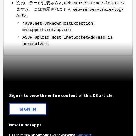
次のエラーがに表示され
web-server-trace-log-B.7z
ますが、には表示されません
web-server-trace-log-
。
A.7z
java.net.UnknownHostException:
mysupport.netapp.com
ASUP Upload Host InetSocketAddress is
unresolved.
Sign in to view the entire content of this KB article.
SIGN IN
New to NetApp?
Learn more about our award-winning
Support