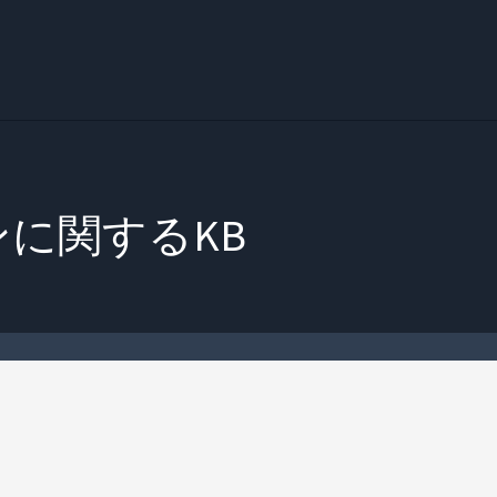
む
に関するKB