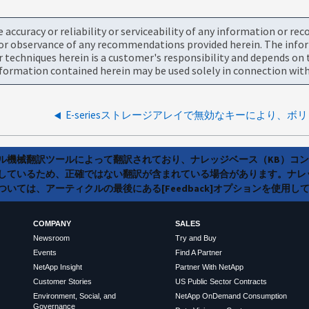
accuracy or reliability or serviceability of any information or re
or observance of any recommendations provided herein. The informa
chniques herein is a customer's responsibility and depends on t
ormation contained herein may be used solely in connection with
ラル機械翻訳ツールによって翻訳されており、ナレッジベース（KB）コ
しているため、正確ではない翻訳が含まれている場合があります。ナレ
いては、アーティクルの最後にある[Feedback]オプションを使用し
COMPANY
SALES
Newsroom
Try and Buy
Events
Find A Partner
NetApp Insight
Partner With NetApp
Customer Stories
US Public Sector Contracts
Environment, Social, and
NetApp OnDemand Consumption
Governance