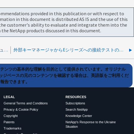
commendations provided in this publication or with respect to
tion in this document is distributed AS IS and the use of this
he customer's ability to evaluate and integrate them into the
 the NetApp products discussed in this document.
E-seriesストレージアレイで無効なキーにより、ボリュームグループの容量拡張が停止している
外部キーマネージャからEシリーズへの接続テストの実行時に500エラーが発生する
ンテンツの基本的な理解を目的として提供されています。オリジナル
ッジベースの元のコンテンツを確認する場合は、英語版をご利用くだ
て報告できます。
LEGAL
RESOURCES
General Terms and Conditions
Subscriptions
Privacy & Cookie Policy
Search NetApp
Copyright
Knowledge Center
Patents
NetApp's Response to the Ukraine
Situation
Trademarks