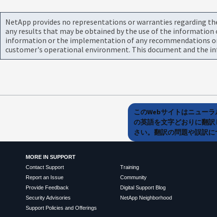
NetApp provides no representations or warranties regarding the 
any results that may be obtained by the use of the information 
information or the implementation of any recommendations or te
customer's operational environment. This document and the inf
このWebサイトはニュー
の英語を文字どおりに翻訳
さい。翻訳の問題や誤訳につ
MORE IN SUPPORT
Contact Support
Training
Report an Issue
Community
Provide Feedback
Digital Support Blog
Security Advisories
NetApp Neighborhood
Support Policies and Offerings