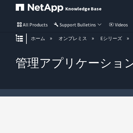
Knowledge Base
All Products
Support Bulletins
Videos
グローバル階層を展開/折りたた
ホーム
オンプレミス
Eシリーズ
管理アプリケーション