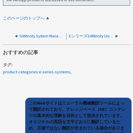
このページのトップへ
SANtricity System Managerでボリュームグループに「512e」と表示されるが、ボリュームに「512n」と表示される
EシリーズSANtricity Unified ManagerおよびWebサービスプロキシのbdbディレクトリの容量がすぐになくなりました
おすすめの記事
タグ
product-categories:e-series-systems
このWebサイトはニューラル機械翻訳ツールによっ
て翻訳されており、ナレッジベース（KB）コンテン
ツの基本的な理解を目的として提供されています。
オリジナルの英語を文字どおりに翻訳しているた
め、正確ではない翻訳が含まれている場合がありま