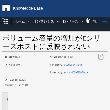
Knowledge Base
グローバル階層を展開/折りたたむ
ホーム
オンプレミス
Eシリーズ
管理アプリ
ボリューム容量の増加がEシリ
ーズホストに反映されない
Views:
28
Visibility:
Public
PDF
Votes:
0
Category:
e-series-systems
と
Specialty:
esg<a>2009671971</a>
し
て
Last Updated:
保
9/7/2023, 11:55:00 AM
存
環
境
問