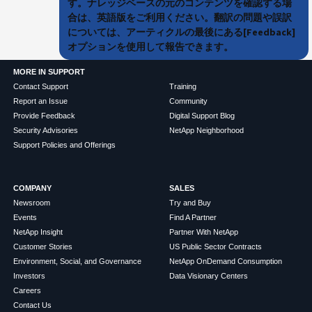
す。ナレッジベースの元のコンテンツを確認する場
合は、英語版をご利用ください。翻訳の問題や誤訳
については、アーティクルの最後にある[Feedback]
オプションを使用して報告できます。
MORE IN SUPPORT
Contact Support
Training
Report an Issue
Community
Provide Feedback
Digital Support Blog
Security Advisories
NetApp Neighborhood
Support Policies and Offerings
COMPANY
SALES
Newsroom
Try and Buy
Events
Find A Partner
NetApp Insight
Partner With NetApp
Customer Stories
US Public Sector Contracts
Environment, Social, and Governance
NetApp OnDemand Consumption
Investors
Data Visionary Centers
Careers
Contact Us