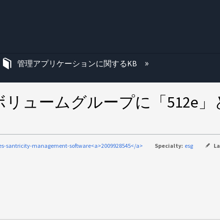
む
管理アプリケーションに関するKB
 Managerでボリュームグループに「
ies-santricity-management-software<a>2009928545</a>
Specialty:
esg
L