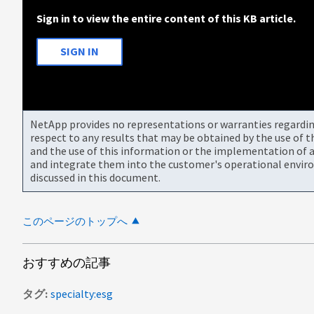
Sign in to view the entire content of this KB article.
SIGN IN
NetApp provides no representations or warranties regarding 
respect to any results that may be obtained by the use of 
and the use of this information or the implementation of a
and integrate them into the customer's operational envir
discussed in this document.
このページのトップへ
おすすめの記事
タグ
specialty:esg