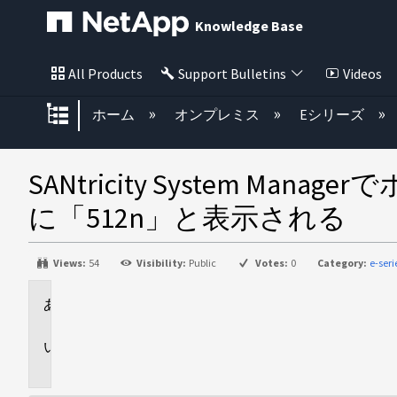
Knowledge Base
All Products
Support Bulletins
Videos
グローバル階層を展開/折りたた
ホーム
オンプレミス
Eシリーズ
SANtricity System
に「512n」と表示される
Views:
54
Visibility:
Public
Votes:
0
Category:
e-ser
環
境
問
題