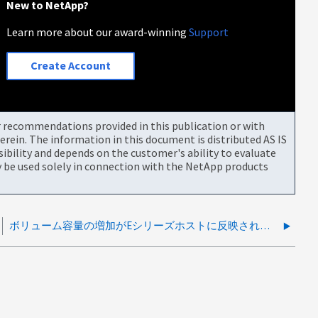
New to NetApp?
Learn more about our award-winning
Support
Create Account
or recommendations provided in this publication or with
rein. The information in this document is distributed AS IS
bility and depends on the customer's ability to evaluate
be used solely in connection with the NetApp products
ボリューム容量の増加がEシリーズホストに反映されない