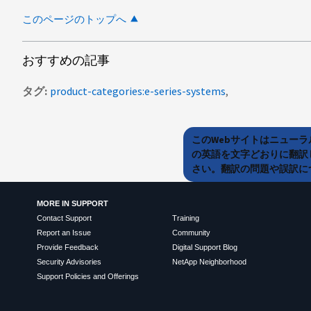
このページのトップへ
おすすめの記事
タグ
product-categories:e-series-systems
このWebサイトはニュー
の英語を文字どおりに翻訳
さい。翻訳の問題や誤訳につ
MORE IN SUPPORT
Contact Support
Training
Report an Issue
Community
Provide Feedback
Digital Support Blog
Security Advisories
NetApp Neighborhood
Support Policies and Offerings