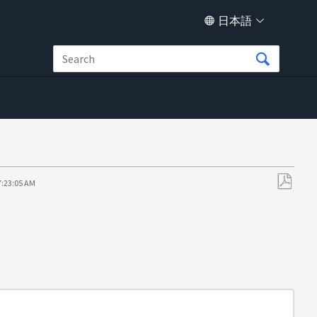
日本語
7:23:05 AM
PDF
と
し
て
保
存