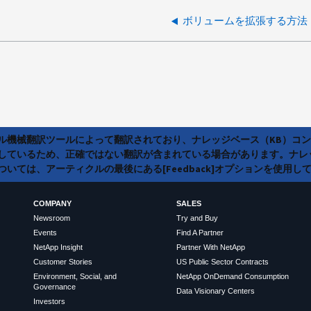
ボリュームを拡張する方法
ラル機械翻訳ツールによって翻訳されており、ナレッジベース（KB）コ
しているため、正確ではない翻訳が含まれている場合があります。ナレ
いては、アーティクルの最後にある[Feedback]オプションを使用し
COMPANY
SALES
Newsroom
Try and Buy
Events
Find A Partner
NetApp Insight
Partner With NetApp
Customer Stories
US Public Sector Contracts
Environment, Social, and
NetApp OnDemand Consumption
Governance
Data Visionary Centers
Investors