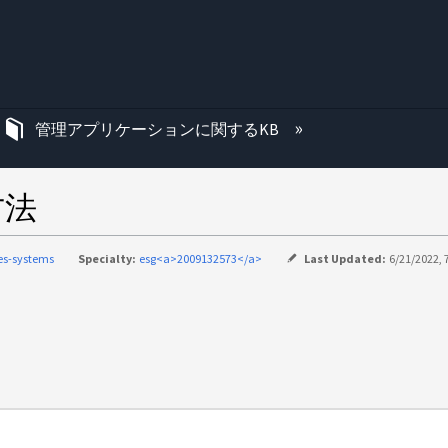
む
管理アプリケーションに関するKB
方法
ies-systems
Specialty:
esg<a>2009132573</a>
Last Updated:
6/21/2022, 