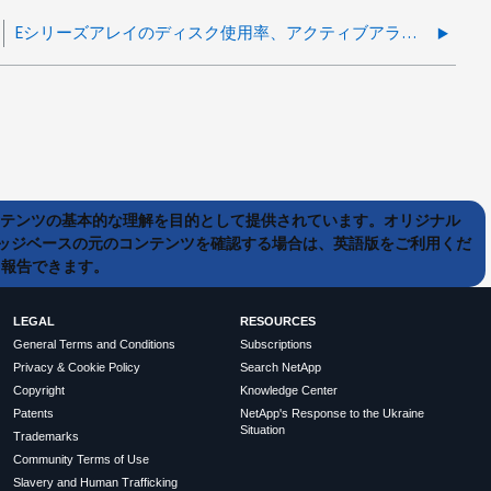
Eシリーズアレイのディスク使用率、アクティブアラート、ホストポート利用率を確認する方法
ンテンツの基本的な理解を目的として提供されています。オリジナル
ッジベースの元のコンテンツを確認する場合は、英語版をご利用くだ
て報告できます。
LEGAL
RESOURCES
General Terms and Conditions
Subscriptions
Privacy & Cookie Policy
Search NetApp
Copyright
Knowledge Center
Patents
NetApp's Response to the Ukraine
Situation
Trademarks
Community Terms of Use
Slavery and Human Trafficking