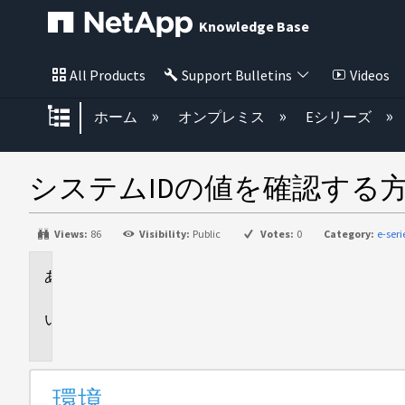
Knowledge Base
All Products
Support Bulletins
Videos
グローバル階層を展開/折りたた
ホーム
オンプレミス
Eシリーズ
システムIDの値を確認する
Views:
86
Visibility:
Public
Votes:
0
Category:
e-ser
環
境
説
明
環境