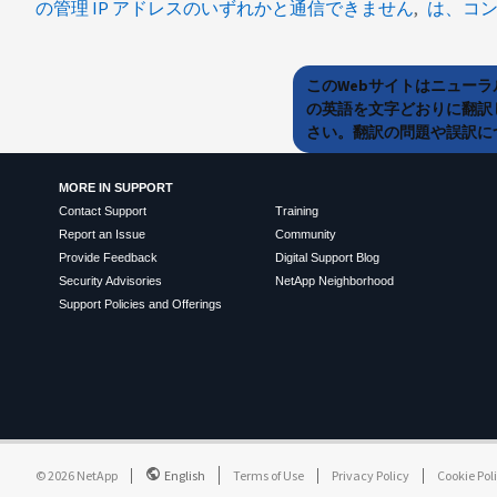
の管理 IP アドレスのいずれかと通信できません
は、コ
このWebサイトはニュー
の英語を文字どおりに翻訳
さい。翻訳の問題や誤訳につ
MORE IN SUPPORT
Contact Support
Training
Report an Issue
Community
Provide Feedback
Digital Support Blog
Security Advisories
NetApp Neighborhood
Support Policies and Offerings
©
2026
NetApp
English
Terms of Use
Privacy Policy
Cookie Pol