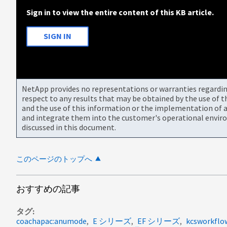
Sign in to view the entire content of this KB article.
SIGN IN
NetApp provides no representations or warranties regarding 
respect to any results that may be obtained by the use of 
and the use of this information or the implementation of a
and integrate them into the customer's operational envir
discussed in this document.
このページのトップへ
おすすめの記事
タグ
coachapac:anumode
E シリーズ
EF シリーズ
kcsworkflo