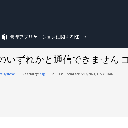
む
管理アプリケーションに関するKB
Manager がのいずれかと通信できませ
ies-systems
Specialty:
esg
Last Updated:
5/13/2021, 11:24:10 AM