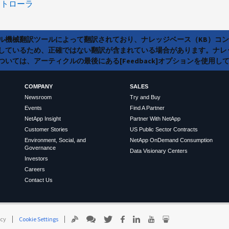
ントローラ
ラル機械翻訳ツールによって翻訳されており、ナレッジベース（KB）コ
しているため、正確ではない翻訳が含まれている場合があります。ナレ
いては、アーティクルの最後にある[Feedback]オプションを使用し
COMPANY
SALES
Newsroom
Try and Buy
Events
Find A Partner
NetApp Insight
Partner With NetApp
Customer Stories
US Public Sector Contracts
Environment, Social, and
NetApp OnDemand Consumption
Governance
Data Visionary Centers
Investors
Careers
Contact Us
icy
Cookie Settings