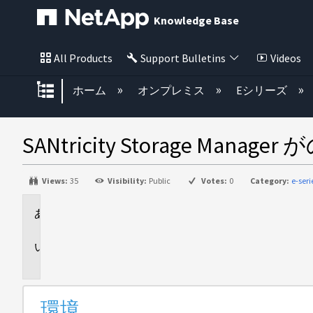
Knowledge Base
All Products
Support Bulletins
Videos
グローバル階層を展開/折りたた
ホーム
オンプレミス
Eシリーズ
SANtricity Storage 
Views:
35
Visibility:
Public
Votes:
0
Category:
e-ser
環
境
問
題
環境