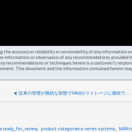
the accuracy or reliability or serviceability of any information 
the information or observance of any recommendations provided he
ny recommendations or techniques herein is a customer's responsi
onment. This document and the information contained herein may 
従来の管理が無効な状態でSMcliがストレージに接続できない
w:ready_for_review
product-categories:e-series-systems
SANt