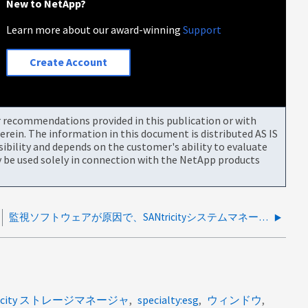
New to NetApp?
Learn more about our award-winning
Support
Create Account
or recommendations provided in this publication or with
rein. The information in this document is distributed AS IS
bility and depends on the customer's ability to evaluate
be used solely in connection with the NetApp products
監視ソフトウェアが原因で、SANtricityシステムマネージャーに連絡が取れない/応答がありません
ricity ストレージマネージャ
specialty:esg
ウィンドウ