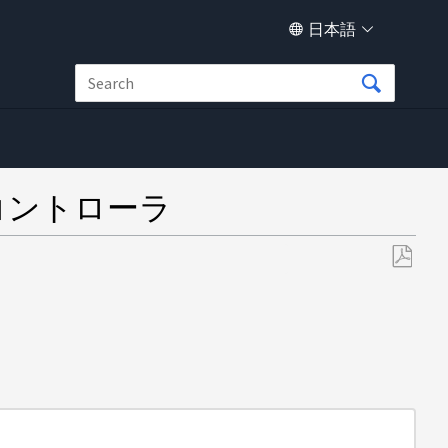
日本語
ん コントローラ
PDF
と
し
て
保
存