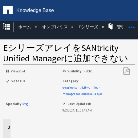
Knowledge Base
グローバル階層を展開/折りたたむ
ホーム
オンプレミス
Eシリーズ
管理アプリ
EシリーズアレイをSANtricity
Unified Managerに追加できない
Views:
24
Visibility:
Public
PDF
Votes:
0
Category:
と
e-series-santricity-unified-
し
manager<a>2010104014</a>
て
Specialty:
esg
Last Updated:
保
8/2/2024, 11:53:43 AM
存
環
境