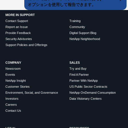
オプションを使用して報告できます。
MORE IN SUPPORT
Contact Support
Training
Report an Issue
Community
Provide Feedback
Digital Support Blog
Security Advisories
NetApp Neighborhood
Support Policies and Offerings
COMPANY
SALES
Newsroom
Try and Buy
Events
Find A Partner
NetApp Insight
Partner With NetApp
Customer Stories
US Public Sector Contracts
Environment, Social, and Governance
NetApp OnDemand Consumption
Investors
Data Visionary Centers
Careers
Contact Us