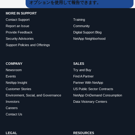
オプションを使用して報告できます。
MORE IN SUPPORT
Contact Support
Training
Report an Issue
Community
Provide Feedback
Digital Support Blog
Security Advisories
NetApp Neighborhood
Support Policies and Offerings
COMPANY
SALES
Newsroom
Try and Buy
Events
Find A Partner
NetApp Insight
Partner With NetApp
Customer Stories
US Public Sector Contracts
Environment, Social, and Governance
NetApp OnDemand Consumption
Investors
Data Visionary Centers
Careers
Contact Us
LEGAL
RESOURCES