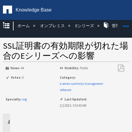
Knowledge Base
グローバル階層を展開/折りたたむ
ホーム
オンプレミス
Eシリーズ
管理アプリ
SSL証明書の有効期限が切れた場
合のEシリーズへの影響
Views:
44
Visibility:
Public
PDF
Votes:
0
Category:
と
e-series-santricity-management-
し
software
て
Specialty:
esg
Last Updated:
保
2/2/2023, 3:53:45 AM
存
環
境