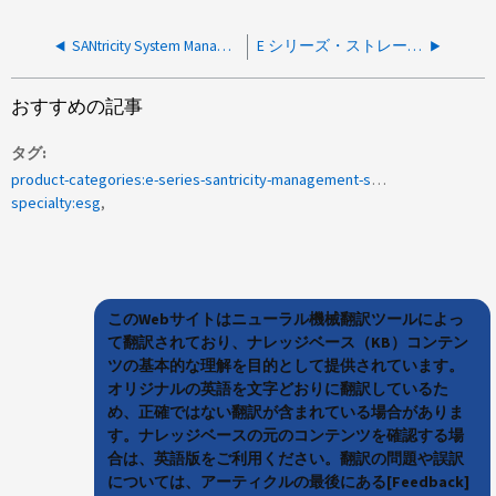
SANtricity System Manager と CLI のパフォーマンス情報の違いは何ですか?
E シリーズ・ストレージ・システムのドライブの有効容量を教えてください。
おすすめの記事
タグ
product-categories:e-series-santricity-management-software
specialty:esg
このWebサイトはニューラル機械翻訳ツールによっ
て翻訳されており、ナレッジベース（KB）コンテン
ツの基本的な理解を目的として提供されています。
オリジナルの英語を文字どおりに翻訳しているた
め、正確ではない翻訳が含まれている場合がありま
す。ナレッジベースの元のコンテンツを確認する場
合は、英語版をご利用ください。翻訳の問題や誤訳
については、アーティクルの最後にある[Feedback]