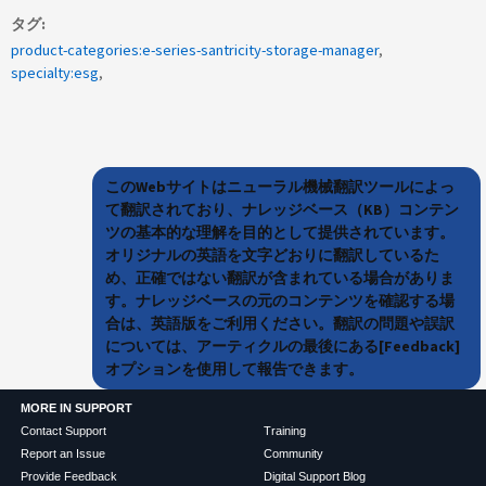
タグ
product-categories:e-series-santricity-storage-manager
specialty:esg
このWebサイトはニューラル機械翻訳ツールによっ
て翻訳されており、ナレッジベース（KB）コンテン
ツの基本的な理解を目的として提供されています。
オリジナルの英語を文字どおりに翻訳しているた
め、正確ではない翻訳が含まれている場合がありま
す。ナレッジベースの元のコンテンツを確認する場
合は、英語版をご利用ください。翻訳の問題や誤訳
については、アーティクルの最後にある[Feedback]
オプションを使用して報告できます。
MORE IN SUPPORT
Contact Support
Training
Report an Issue
Community
Provide Feedback
Digital Support Blog