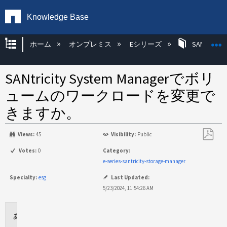
Knowledge Base
グローバル階層を展開/折りたたむ
ホーム
オンプレミス
Eシリーズ
SANtricity
SANtricity System Managerでボリ
ュームのワークロードを変更で
きますか。
Views:
45
Visibility:
Public
PDF
Votes:
0
Category:
と
e-series-santricity-storage-manager
し
Specialty:
esg
Last Updated:
て
5/23/2024, 11:54:26 AM
保
存
環
境