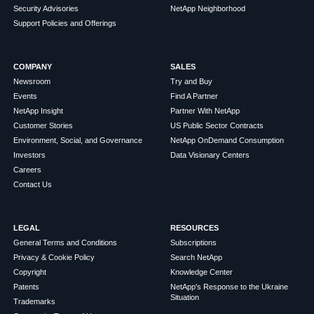
Security Advisories
NetApp Neighborhood
Support Policies and Offerings
COMPANY
SALES
Newsroom
Try and Buy
Events
Find A Partner
NetApp Insight
Partner With NetApp
Customer Stories
US Public Sector Contracts
Environment, Social, and Governance
NetApp OnDemand Consumption
Investors
Data Visionary Centers
Careers
Contact Us
LEGAL
RESOURCES
General Terms and Conditions
Subscriptions
Privacy & Cookie Policy
Search NetApp
Copyright
Knowledge Center
Patents
NetApp's Response to the Ukraine
Situation
Trademarks