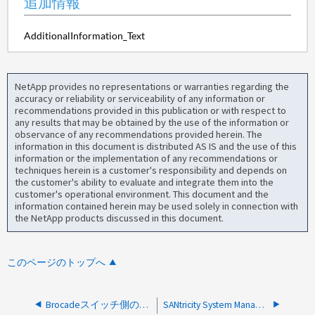
追加情報
AdditionalInformation_Text
NetApp provides no representations or warranties regarding the
accuracy or reliability or serviceability of any information or
recommendations provided in this publication or with respect to
any results that may be obtained by the use of the information or
observance of any recommendations provided herein. The
information in this document is distributed AS IS and the use of this
information or the implementation of any recommendations or
techniques herein is a customer's responsibility and depends on
the customer's ability to evaluate and integrate them into the
customer's operational environment. This document and the
information contained herein may be used solely in connection with
the NetApp products discussed in this document.
このページのトップへ
Brocadeスイッチ側のSFPの不具合によるC3廃棄とフレーム損失
SANtricity System Managerでボリュームのワークロードを変更できますか。