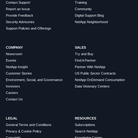
Contact Support
Training
Report an Issue
Community
Provide Feedback
Digital Support Blog
Security Advisories
NetApp Neighborhood
Support Policies and Offerings
COMPANY
SALES
Newsroom
Try and Buy
Events
Find A Partner
NetApp Insight
Partner With NetApp
Customer Stories
US Public Sector Contracts
Environment, Social, and Governance
NetApp OnDemand Consumption
Investors
Data Visionary Centers
Careers
Contact Us
LEGAL
RESOURCES
General Terms and Conditions
Subscriptions
Privacy & Cookie Policy
Search NetApp
Copyright
Knowledge Center