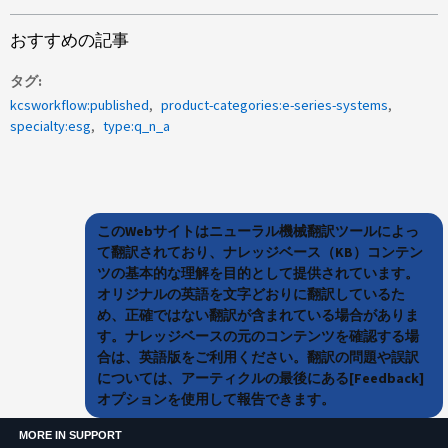
おすすめの記事
タグ
kcsworkflow:published
product-categories:e-series-systems
specialty:esg
type:q_n_a
このWebサイトはニューラル機械翻訳ツールによっ
て翻訳されており、ナレッジベース（KB）コンテン
ツの基本的な理解を目的として提供されています。
オリジナルの英語を文字どおりに翻訳しているた
め、正確ではない翻訳が含まれている場合がありま
す。ナレッジベースの元のコンテンツを確認する場
合は、英語版をご利用ください。翻訳の問題や誤訳
については、アーティクルの最後にある[Feedback]
オプションを使用して報告できます。
MORE IN SUPPORT