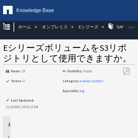
Knowledge Base
グローバル階層を展開/折りたたむ
ホーム
オンプレミス
Eシリーズ
SANtricity
EシリーズボリュームをS3リポ
ジトリとして使用できますか。
Views:
33
Visibility:
Public
PDF
Votes:
0
Category:
e-series-systems
と
Specialty:
esg
し
て
Last Updated:
保
11/14/2023, 10:52:12 AM
存
環
境
回