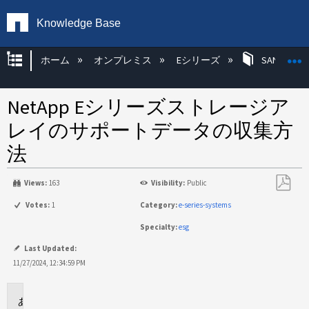
Knowledge Base
グローバル階層を展開/折りたたむ
ホーム
オンプレミス
Eシリーズ
SANtricity
NetApp Eシリーズストレージア
レイのサポートデータの収集方
法
Views:
163
Visibility:
Public
PDF
Votes:
1
Category:
e-series-systems
と
Specialty:
esg
し
て
Last Updated:
保
11/27/2024, 12:34:59 PM
存
環