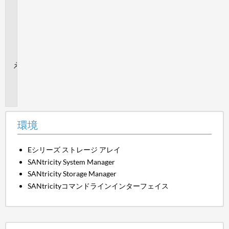
ー
フ
ェ
イ
ス
（CLI）
追
加
情
報
環境
Eシリーズ ストレージ アレイ
SANtricity System Manager
SANtricity Storage Manager
SANtricityコマンドラインインターフェイス