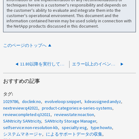
techniques herein is a customer's responsibility and depends on
the customer's ability to evaluate and integrate them into the
customer's operational environment. This document and the
information contained herein may be used solely in connection with
the NetApp products discussed in this document.
このページのトップへ
11.80以降を実行しているEシリーズアレイでCLIを使用してボリュームパリティエラーを確認／修復する方法
エラー以上のイベントのみをsyslogサーバに送信するようにEシリーズを設定する方法
おすすめの記事
タグ
1029786
doclink:no
evolveloop:snippet
kdeassigned:andyz
nextreview:q42021
product-categories:e-series-systems
reviewcompleted:q32021
reviewstate:noaction
SANtricity SANtricity
SANtricity Storage Manager
selfservice:non-resolution-kb
specialty:esg
type:howto
システムマネージャ
によるサポートデータの収集