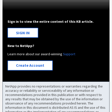
Sign in to view the entire content of this KB article.
SIGN IN
New to NetApp?
Learn more about our award-winning
Support
Create Account
NetApp provides no representations or warranties regarding the
accuracy or reliability or serviceability of any information or
recommendations provided in this publication or with respect to
any results that may be obtained by the use of the information or
observance of any recommendations provided herein. The
information in this document is distributed AS IS and the use of this
information or the implementation of any recommendations or