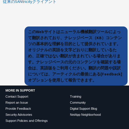
従来のSANtricityクライアント
このWebサイトはニューラル機械翻訳ツールによっ
て翻訳されており、ナレッジベース（KB）コンテン
ツの基本的な理解を目的として提供されています。
オリジナルの英語を文字どおりに翻訳しているた
め、正確ではない翻訳が含まれている場合がありま
す。ナレッジベースの元のコンテンツを確認する場
合は、英語版をご利用ください。翻訳の問題や誤訳
については、アーティクルの最後にある[Feedback]
オプションを使用して報告できます。
MORE IN SUPPORT
Contact Support
Training
Report an Issue
Community
Provide Feedback
Digital Support Blog
Security Advisories
NetApp Neighborhood
Support Policies and Offerings