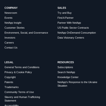
COMPANY
SALES
Newsroom
Try and Buy
Events
Find A Partner
NetApp Insight
Partner With NetApp
Customer Stories
US Public Sector Contracts
Environment, Social, and Governance
NetApp OnDemand Consumption
Investors
Data Visionary Centers
Careers
Contact Us
LEGAL
RESOURCES
General Terms and Conditions
Subscriptions
Privacy & Cookie Policy
Search NetApp
Copyright
Knowledge Center
Patents
NetApp's Response to the Ukraine
Situation
Trademarks
Community Terms of Use
Slavery and Human Trafficking
Statement
Accessibility