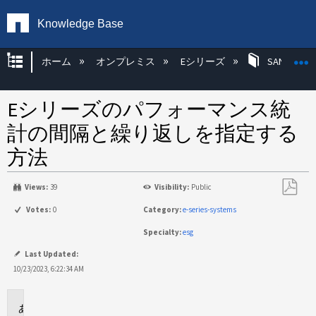
Knowledge Base
グローバル階層を展開/折りたたむ
ホーム
オンプレミス
Eシリーズ
SANtricity
Eシリーズのパフォーマンス統
計の間隔と繰り返しを指定する
方法
Views:
39
Visibility:
Public
PDF
Votes:
0
Category:
e-series-systems
と
Specialty:
esg
し
て
Last Updated:
保
10/23/2023, 6:22:34 AM
存
環