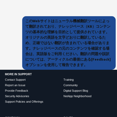
このWebサイトはニューラル機械翻訳ツールによっ
て翻訳されており、ナレッジベース（KB）コンテン
ツの基本的な理解を目的として提供されています。
オリジナルの英語を文字どおりに翻訳しているた
め、正確ではない翻訳が含まれている場合がありま
す。ナレッジベースの元のコンテンツを確認する場
合は、英語版をご利用ください。翻訳の問題や誤訳
については、アーティクルの最後にある[Feedback]
オプションを使用して報告できます。
MORE IN SUPPORT
Contact Support
Training
Report an Issue
Community
Provide Feedback
Digital Support Blog
Security Advisories
NetApp Neighborhood
Support Policies and Offerings