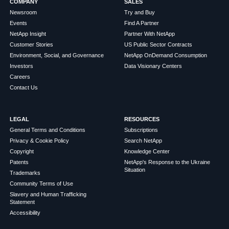
COMPANY
SALES
Newsroom
Try and Buy
Events
Find A Partner
NetApp Insight
Partner With NetApp
Customer Stories
US Public Sector Contracts
Environment, Social, and Governance
NetApp OnDemand Consumption
Investors
Data Visionary Centers
Careers
Contact Us
LEGAL
RESOURCES
General Terms and Conditions
Subscriptions
Privacy & Cookie Policy
Search NetApp
Copyright
Knowledge Center
Patents
NetApp's Response to the Ukraine
Situation
Trademarks
Community Terms of Use
Slavery and Human Trafficking
Statement
Accessibility