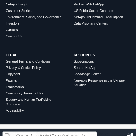
NetApp Insight
Partner With NetApp
Customer Stories
US Public Sector Contracts
Environment, Social, and Governance
NetApp OnDemand Consumption
Investors
Data Visionary Centers
Careers
Contact Us
LEGAL
RESOURCES
General Terms and Conditions
Subscriptions
Privacy & Cookie Policy
Search NetApp
Copyright
Knowledge Center
Patents
NetApp's Response to the Ukraine
Situation
Trademarks
Community Terms of Use
Slavery and Human Trafficking
Statement
Accessibility
この記事は役に立ちましたか？
©
2026
NetApp
English
Terms of Use
Privacy Policy