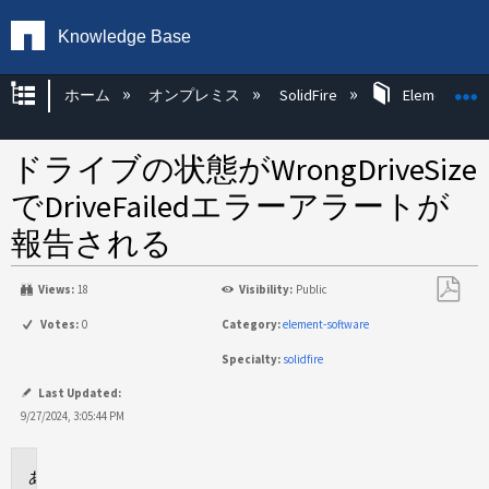
Knowledge Base
グローバル階層を展開/折りたたむ
ホーム
オンプレミス
SolidFire
Element OS 
ドライブの状態がWrongDriveSize
でDriveFailedエラーアラートが
報告される
Views:
18
Visibility:
Public
PDF
Votes:
0
Category:
element-software
と
Specialty:
solidfire
し
て
Last Updated:
保
9/27/2024, 3:05:44 PM
存
環