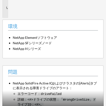
境
問
題
環境
NetApp Elementソフトウェア
NetApp SFシリーズノード
NetApp Hシリーズ
問題
NetApp SolidFire Active IQおよびクラスタの[Alerts]タブ
に表示される障害ドライブのアラート：
エラーコード：driveFailed
詳細
：
<#>ドライブの状態：「WrongDriveSize」ド
ライブID：<#>
。