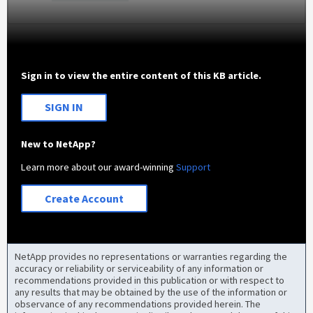
Sign in to view the entire content of this KB article.
SIGN IN
New to NetApp?
Learn more about our award-winning
Support
Create Account
NetApp provides no representations or warranties regarding the
accuracy or reliability or serviceability of any information or
recommendations provided in this publication or with respect to
any results that may be obtained by the use of the information or
observance of any recommendations provided herein. The