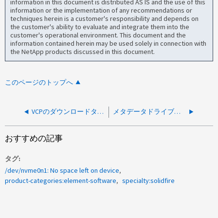
information in this document is distributed AS IS and the use of this
information or the implementation of any recommendations or
techniques herein is a customer's responsibility and depends on
the customer's ability to evaluate and integrate them into the
customer's operational environment. This document and the
information contained herein may be used solely in connection with
the NetApp products discussed in this document.
このページのトップへ
VCPのダウンロードタスクがエラー「URL is unreachable」で失敗する
メタデータドライブのDriveMissingでcore.VolReadWriteが生成されます
おすすめの記事
タグ
/dev/nvme0n1: No space left on device
product-categories:element-software
specialty:solidfire