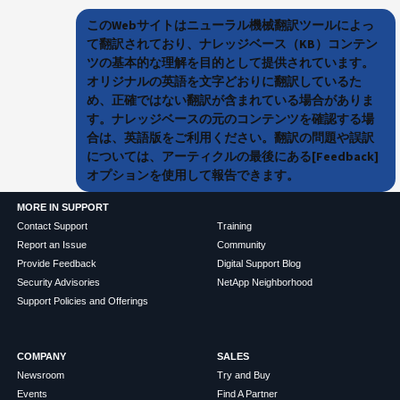
このWebサイトはニューラル機械翻訳ツールによっ
て翻訳されており、ナレッジベース（KB）コンテン
ツの基本的な理解を目的として提供されています。
オリジナルの英語を文字どおりに翻訳しているた
め、正確ではない翻訳が含まれている場合がありま
す。ナレッジベースの元のコンテンツを確認する場
合は、英語版をご利用ください。翻訳の問題や誤訳
については、アーティクルの最後にある[Feedback]
オプションを使用して報告できます。
MORE IN SUPPORT
Contact Support
Training
Report an Issue
Community
Provide Feedback
Digital Support Blog
Security Advisories
NetApp Neighborhood
Support Policies and Offerings
COMPANY
SALES
Newsroom
Try and Buy
Events
Find A Partner