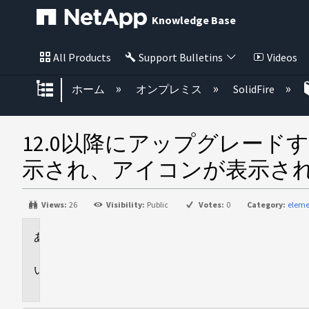
Knowledge Base
All Products
Support Bulletins
Videos
グローバル階層を展開/折りたた
ホーム
オンプレミス
SolidFire
12.0以降にアップグレード
示され、アイコンが表示さ
Views:
26
Visibility:
Public
Votes:
0
Category:
eleme
環
境
問
題