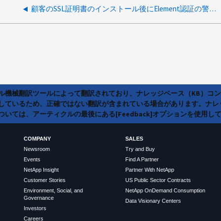
顧客のSSL証明書のインストール後にElement認証の警告が表示される
ラル機械翻訳ツールによって翻訳されており、ナレッジベース（KB）コ
しているため、正確ではない翻訳が含まれている場合があります。ナレ
いては、アーティクルの最後にある[Feedback]オプションを使用し
COMPANY
SALES
Newsroom
Try and Buy
Events
Find A Partner
NetApp Insight
Partner With NetApp
Customer Stories
US Public Sector Contracts
Environment, Social, and
NetApp OnDemand Consumption
Governance
Data Visionary Centers
Investors
Careers