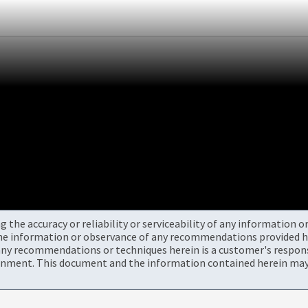
the accuracy or reliability or serviceability of any information 
the information or observance of any recommendations provided he
ny recommendations or techniques herein is a customer's responsi
onment. This document and the information contained herein may 