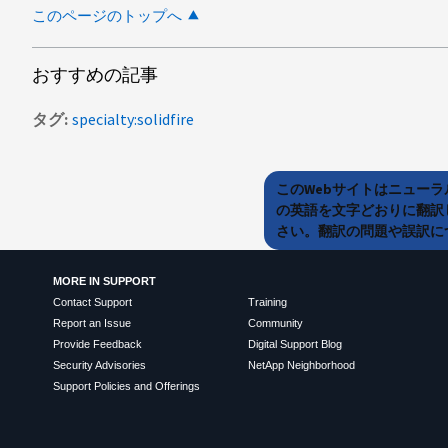
このページのトップへ
おすすめの記事
タグ
specialty:solidfire
このWebサイトはニュー
の英語を文字どおりに翻訳
さい。翻訳の問題や誤訳につ
MORE IN SUPPORT
Contact Support
Training
Report an Issue
Community
Provide Feedback
Digital Support Blog
Security Advisories
NetApp Neighborhood
Support Policies and Offerings