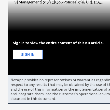
3.[Management]タブに[QoS Policies]がありません。
Sign in to view the entire content of this KB article.
SIGN IN
NetApp provides no representations or warranties regarding 
respect to any results that may be obtained by the use of 
and the use of this information or the implementation of a
and integrate them into the customer's operational envir
discussed in this document.