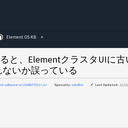
む
Element OS KB
すると、ElementクラスタUI
れないか誤っている
nt-software<a>2008673511</a>
Specialty:
solidfire
Last Updated:
12/15