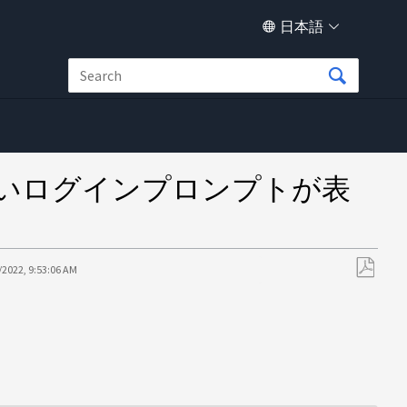
日本語
に古いログインプロンプトが表
/2022, 9:53:06 AM
PDF
と
し
て
保
存